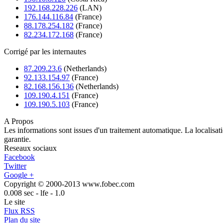
192.168.228.226
(LAN)
176.144.116.84
(France)
88.178.254.182
(France)
82.234.172.168
(France)
Corrigé par les internautes
87.209.23.6
(Netherlands)
92.133.154.97
(France)
82.168.156.136
(Netherlands)
109.190.4.151
(France)
109.190.5.103
(France)
A Propos
Les informations sont issues d'un traitement automatique. La localisa
garantie.
Reseaux sociaux
Facebook
Twitter
Google +
Copyright © 2000-2013 www.fobec.com
0.008 sec - lfe - 1.0
Le site
Flux RSS
Plan du site