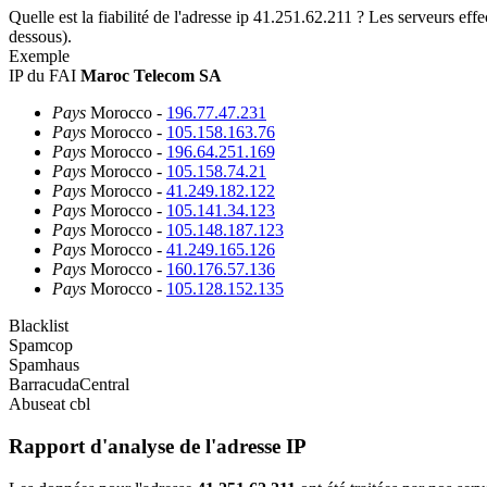
Quelle est la fiabilité de l'adresse ip 41.251.62.211 ? Les serveurs effec
dessous).
Exemple
IP du FAI
Maroc Telecom SA
Pays
Morocco -
196.77.47.231
Pays
Morocco -
105.158.163.76
Pays
Morocco -
196.64.251.169
Pays
Morocco -
105.158.74.21
Pays
Morocco -
41.249.182.122
Pays
Morocco -
105.141.34.123
Pays
Morocco -
105.148.187.123
Pays
Morocco -
41.249.165.126
Pays
Morocco -
160.176.57.136
Pays
Morocco -
105.128.152.135
Blacklist
Spamcop
Spamhaus
BarracudaCentral
Abuseat cbl
Rapport d'analyse de l'adresse IP