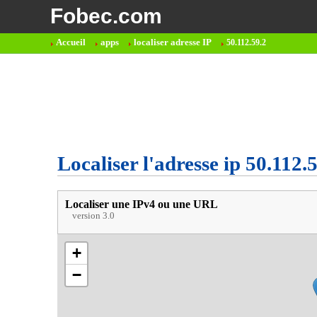
Fobec.com
Accueil
apps
localiser adresse IP
50.112.59.2
Localiser l'adresse ip 50.112.
Localiser une IPv4 ou une URL
version 3.0
+
−