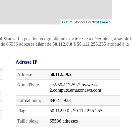
| données ©
Leaflet
OSM France
d States
. La position géographique exacte reste à déterminer, à savoir l
loc de 65536 adresses allant de
50.112.0.0 à 50.112.255.255
attribué à la
Adresse IP
Adresse
50.112.59.2
Nom d'hote
ec2-50-112-59-2.us-west-
2.compute.amazonaws.com
Format num.
846215938
Plage
50.112.0.0 - 50.112.255.255
Taille plage
65536 adresses