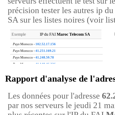
serveurs effectuent le test sur l
précision tester les autres ip 
SA sur les listes noires (voir li
Exemple
IP du FAI
Maroc Telecom SA
Pays
Morocco -
102.52.17.156
Pays
Morocco -
41.251.169.21
Pays
Morocco -
41.248.59.78
Pays
Morocco -
41.140.46.236
Pays
Morocco -
41.248.102.34
Rapport d'analyse de l'adre
Pays
Morocco -
41.250.159.169
Pays
Morocco -
105.141.64.212
Pays
Morocco -
160.176.14.213
Les données pour l'adresse
62.
Pays
Morocco -
41.251.169.248
par nos serveurs le jeudi 21 m
Pays
Morocco -
102.72.24.49
plus récentes sur l'IP du FAI
Ma