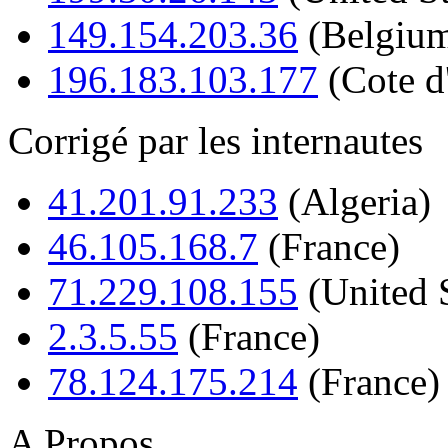
149.154.203.36
(Belgiu
196.183.103.177
(Cote d'
Corrigé par les internautes
41.201.91.233
(Algeria)
46.105.168.7
(France)
71.229.108.155
(United S
2.3.5.55
(France)
78.124.175.214
(France)
A Propos