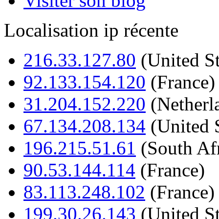
Visiter son blog
Localisation ip récente
216.33.127.80
(United St
92.133.154.120
(France)
31.204.152.220
(Netherl
67.134.208.134
(United S
196.215.51.61
(South Afr
90.53.144.114
(France)
83.113.248.102
(France)
199.30.26.143
(United St