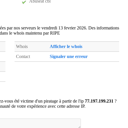
Abuseat cbl
75120MEN
- PARIS 20 (14 km)
77053BRI
- Brie-Comte-Robert (18 km)
77058BUS
- Bussy-Saint-Georges (8 km)
77059REN
- Bussy-Saint-Martin (6 km)
itées par nos serveurs le vendredi 13 fevrier 2026. Des informations
 dans le whois maintenu par RIPE
77094CHR
- Charmentray (16 km)
77108CHC
- Chelles (3 km)
Whois
Afficher le whois
77108CHE
- Chelles (3 km)
Contact
Signaler une erreur
77111CHS
- Chessy (12 km)
77114CHV
- Chevry-Cossigny (16 km)
77118CLA
- Claye-Souilly (12 km)
77121COL
- Collegien (6 km)
77123COP
- Compans (16 km)
77169EN7
- Emerainville (4 km)
z-vous été victime d'un piratage à partir de l'ip
77.197.199.231
?
77181F9S
- Ferrieres-en-Brie (8 km)
auté de votre expérience avec cette adresse IP.
77217GRI
- Grisy-Suisnes (19 km)
77243LAG
- Lagny-sur-Marne (8 km)
77249LES
- Lesigny (12 km)