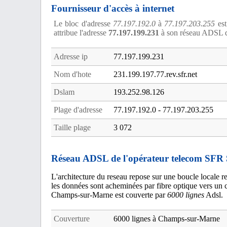
Fournisseur d'accès à internet
Le bloc d'adresse
77.197.192.0
à
77.197.203.255
est
attribue l'adresse
77.197.199.231
à son réseau ADSL d
Adresse ip
77.197.199.231
Nom d'hote
231.199.197.77.rev.sfr.net
Dslam
193.252.98.126
Plage d'adresse
77.197.192.0 - 77.197.203.255
Taille plage
3 072
Réseau ADSL de l'opérateur telecom SFR
L'architecture du reseau repose sur une boucle locale re
les données sont acheminées par fibre optique vers un c
Champs-sur-Marne est couverte par
6000 lignes
Adsl.
Couverture
6000 lignes à Champs-sur-Marne