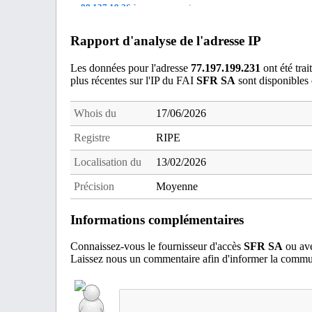
88.137.19.26
à non communique
89.159.97.107
à Reims
Rapport d'analyse de l'adresse IP
109.24.187.9
à non communique
213.203.108.252
à Maisnil-les-Ruitz
Les données pour l'adresse
77.197.199.231
ont été tra
plus récentes sur l'IP du FAI
SFR SA
sont disponibles
217.19.204.5
à Bailleul-Sir-Berthoult
Whois du
17/06/2026
Registre
RIPE
Localisation du
13/02/2026
Précision
Moyenne
Informations complémentaires
Connaissez-vous le fournisseur d'accès
SFR SA
ou ave
Laissez nous un commentaire afin d'informer la commun