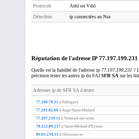
Protocole
Adsl ou Vdsl
Détection
ip connectées au Nra
Réputation de l'adresse IP 77.197.199.231
Quelle est la fiabilité de l'adresse ip
77.197.199.231
? L
précision tester les autres ip du FAI
SFR SA
sur les lis
Adresses ip de
SFR SA
à tester
77.196.78.31
à Pallegney
77.201.82.66
à Auge-Saint-Medard
77.207.219.11
à Verneuil-sur-seine
78.122.89.237
à Saint-Medard-d'Eyrans
86.65.254.53
à Ghisonaccia