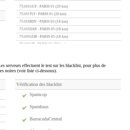
75101GUT
- PARIS 01 (20 km)
75101TUI
- PARIS 01 (20 km)
75103BDV
- PARIS 03 (18 km)
75105DAN
- PARIS 05 (18 km)
75105GOB
- PARIS 05 (18 km)
75106LIT
- PARIS 06 (20 km)
75109PRO
- PARIS 09 (20 km)
75109TRU
- PARIS 09 (20 km)
es serveurs effectuent le test sur les blacklist, pour plus de
75110JEM
- PARIS 10 (18 km)
tes noires (voir liste ci-dessous).
75110NOR
- PARIS 10 (18 km)
75111PHA
- PARIS 11 (16 km)
Vérification des blacklist
75111VOL
- PARIS 11 (16 km)
Spamcop
75112DID
- PARIS 12 (13 km)
75113BOB
- PARIS 13 (18 km)
Spamhaus
75113MNA
- PARIS 13 (18 km)
BarracudaCentral
75118MAR
- PARIS 18 (19 km)
75118MON
- PARIS 18 (19 km)