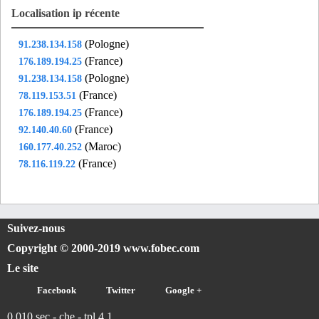
Localisation ip récente
(Pologne)
91.238.134.158
(France)
176.189.194.25
(Pologne)
91.238.134.158
(France)
78.119.153.51
(France)
176.189.194.25
(France)
92.140.40.60
(Maroc)
160.177.40.252
(France)
78.116.119.22
Suivez-nous
Copyright © 2000-2019 www.fobec.com
Le site
Facebook
Twitter
Google +
0.010 sec - che - tpl 4.1