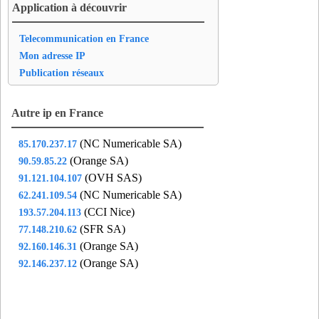
Application à découvrir
95637VXL
- Vaureal (16 km)
95652VIA
- Viarmes (14 km)
Telecommunication en France
95658VIG
- Vigny (20 km)
Mon adresse IP
95678VAM
- Villiers-Adam (8 km)
Publication réseaux
Autre ip en France
(NC Numericable SA)
85.170.237.17
(Orange SA)
90.59.85.22
(OVH SAS)
91.121.104.107
(NC Numericable SA)
62.241.109.54
(CCI Nice)
193.57.204.113
(SFR SA)
77.148.210.62
(Orange SA)
92.160.146.31
(Orange SA)
92.146.237.12