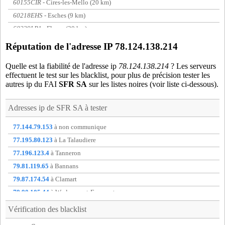
60155CIR
- Cires-les-Mello (20 km)
60218EHS
- Esches (9 km)
60239LR1
- Fleury (20 km)
60257FN8
- Fresne-Leguillon (20 km)
Réputation de l'adresse IP 78.124.138.214
60346LAM
- Lamorlaye (18 km)
Quelle est la fiabilité de l'adresse ip
78.124.138.214
? Les serveurs
60395MER
- Meru (12 km)
effectuent le test sur les blacklist, pour plus de précision tester les
60427MNT
- Monts (15 km)
autres ip du FAI
SFR SA
sur les listes noires (voir liste ci-dessous).
60450NEU
- Neuilly-en-Thelle (13 km)
Adresses ip de
SFR SA
à tester
60513PRE
- Precy-sur-Oise (16 km)
60570HAI
- Saint-Crepin-Ibouvillers (16 km)
77.144.79.153
à non communique
60575STE
- Sainte-Genevieve (17 km)
77.195.80.123
à La Talaudiere
60584STL
- Saint-Leu-d'Esserent (19 km)
77.196.123.4
à Tanneron
60651ULL
- Ully-Saint-Georges (17 km)
79.81.119.65
à Bannans
78172CNF
- Conflans-Sainte-Honorine (16 km)
79.87.174.54
à Clamart
95023ARR
- Arronville (7 km)
79.90.105.44
à Warlencourt-Eaucourt
95039AUV
- Auvers-sur-Oise (6 km)
80.185.221.22
à Scy-Chazelles
Vérification des blacklist
95052BAU
- Beaumont-sur-Oise (8 km)
86.68.159.234
à Beauzelle
95056BEL
- Belloy-en-France (15 km)