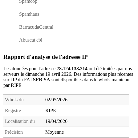
Spamcop
109.9.2.45
à Hermeray
95074BST
- Boisemont (18 km)
109.14.183.81
à non communique
Spamhaus
95078BSY
- Boissy-l'Aillerie (12 km)
95127CRJ
- Cergy (15 km)
BarracudaCentral
95127G5Y
- Cergy (15 km)
Abuseat cbl
95127HAZ
- Cergy (15 km)
95176ZZ2
- Cormeilles-en-Parisis (17 km)
Rapport d'analyse de l'adresse IP
95177COR
- Cormeilles-en-Vexin (12 km)
95199DOM
- Domont (16 km)
Les données pour l'adresse
78.124.138.214
ont été traitées par nos
95203EAB
- Eaubonne (17 km)
serveurs le dimanche 19 avril 2026. Des informations plus récentes
sur l'IP du FAI
SFR SA
sont disponibles dans le whois maintenu
95211ENY
- Ennery (9 km)
par RIPE
95218NEU
- Eragny (14 km)
95256FPN
- Frepillon (9 km)
Whois du
02/05/2026
95298QUU
- Haravilliers (10 km)
Registre
RIPE
95306HHE
- Herblay (14 km)
95313ISA
- L'Isle-Adam (4 km)
Localisation du
19/04/2026
95323JOU
- Jouy-le-Moutier (17 km)
Précision
Moyenne
95352LUZ
- Luzarches (18 km)