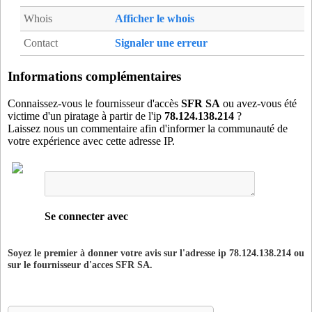
95365MRL
- Mareil-en-France (19 km)
Whois
Afficher le whois
95370MAR
- Marines (15 km)
Contact
Signaler une erreur
95394MER
- Mery-sur-Oise (9 km)
95422MGR
- Montgeroult (14 km)
Informations complémentaires
95424MTG
- Montigny-les-Cormeilles (16 km)
Connaissez-vous le fournisseur d'accès
SFR SA
ou avez-vous été
95430MNL
- Montsoult (12 km)
victime d'un piratage à partir de l'ip
78.124.138.214
?
95480PAR
- Parmain (3 km)
Laissez nous un commentaire afin d'informer la communauté de
votre expérience avec cette adresse IP.
95491PLB
- Le Plessis-Bouchard (15 km)
95535SAG
- Sagy (19 km)
95572SO6
- Saint-Ouen-l'Aumone (11 km)
95572STO
- Saint-Ouen-l'Aumone (11 km)
95598SOY
- Soisy-sous-Montmorency (18 km)
Se connecter avec
95607TVN
- Taverny (12 km)
95607ZSS
- Taverny (12 km)
Soyez le premier à donner votre avis sur l'adresse ip 78.124.138.214 ou
sur le fournisseur d'acces
SFR SA
.
95625USS
- Us (16 km)
95627VAL
- Vallangoujard (5 km)
95637V7V
- Vaureal (16 km)