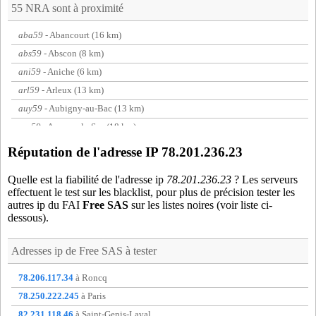
55 NRA sont à proximité
aba59
- Abancourt (16 km)
abs59
- Abscon (8 km)
ani59
- Aniche (6 km)
arl59
- Arleux (13 km)
auy59
- Aubigny-au-Bac (13 km)
avs59
- Avesnes-le-Sec (18 km)
axs59
- Aix lez orchies (14 km)
Réputation de l'adresse IP 78.201.236.23
ayy59
- Douai (11 km)
Quelle est la fiabilité de l'adresse ip
78.201.236.23
? Les serveurs
b1f59
- Beuvry-la-Foret (10 km)
effectuent le test sur les blacklist, pour plus de précision tester les
b3t59
- Brunemont (13 km)
autres ip du FAI
Free SAS
sur les listes noires (voir liste ci-
dessous).
bcu59
- Mouchin (16 km)
beu62
- Beuvry (9 km)
Adresses ip de
Free SAS
à tester
bne62
- Bellonne (15 km)
bou59
- Bouchain (13 km)
78.206.117.34
à Roncq
bse59
- Bersee (13 km)
78.250.222.245
à Paris
cai59
- Cantin (10 km)
82.231.118.46
à Saint-Genis-Laval