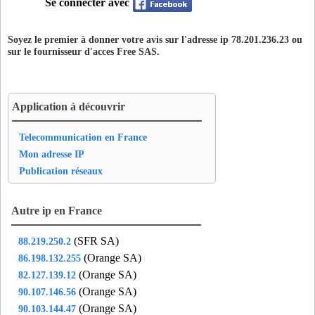
Se connecter avec
thu59
- Thumeries (17 km)
vit62
- Vitry-en-Artois (17 km)
Soyez le premier à donner votre avis sur l'adresse ip 78.201.236.23 ou
vxc59
- Vieux Conde (14 km)
sur le fournisseur d'acces
Free SAS
.
wal59
- Wallers (13 km)
zbn59
- Attiches (19 km)
Application à découvrir
Telecommunication en France
Mon adresse IP
Publication réseaux
Autre ip en France
(SFR SA)
88.219.250.2
(Orange SA)
86.198.132.255
(Orange SA)
82.127.139.12
(Orange SA)
90.107.146.56
(Orange SA)
90.103.144.47