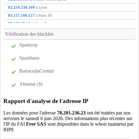
cou62
- Courcelles-les-Lens (15 km)
82.234.230.169
à Lyon
den59
- Denain (13 km)
83.157.166.127
à Paris 10
dou59
- Douai (11 km)
88.120.28.12
à Chaville
eco62
- Ecourt-Saint-Quentin (18 km)
88.163.208.238
à Aix-en-provence
Vérification des blacklist
fli59
- Flines-lez-Raches (6 km)
88.167.116.43
à Veauche
Spamcop
frr59
- Fretin (20 km)
88.178.63.41
à Amb
g1h59
- Genech (17 km)
91.160.85.40
à non communique
Spamhaus
ggs59
- Guesnain (6 km)
has59
- Hasnon (13 km)
BarracudaCentral
iwu59
- Iwuy (18 km)
Abuseat cbl
l1l59
- Lallaing (3 km)
las59
- Landas (12 km)
Rapport d'analyse de l'adresse IP
le859
- Lecluse (17 km)
lef62
- Leforest (12 km)
Les données pour l'adresse
78.201.236.23
ont été traitées par nos
serveurs le samedi 6 juin 2026. Des informations plus récentes sur
mac59
- Bouvignies (7 km)
l'IP du FAI
Free SAS
sont disponibles dans le whois maintenu par
mon59
- Montigny-en-Ostrevent (2 km)
RIPE
nin59
- Nomain (14 km)