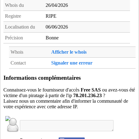
niv59
- Nivelle (20 km)
Whois du
26/04/2026
orc59
- Orchies (11 km)
Registre
RIPE
ost59
- Ostricourt (16 km)
Localisation du
06/06/2026
osy02
- Oisy (16 km)
pon59
- Pont-a-Marcq (18 km)
Précision
Bonne
rac59
- Raches (7 km)
Whois
Afficher le whois
rai59
- Raimbeaucourt (11 km)
ram59
- Raismes (19 km)
Contact
Signaler une erreur
rly59
- Rieulay (3 km)
ros59
- Rosult (13 km)
Informations complémentaires
rou59
- Rouvignies (17 km)
Connaissez-vous le fournisseur d'accès
Free SAS
ou avez-vous été
rum59
- Rumegies (16 km)
victime d'un piratage à partir de l'ip
78.201.236.23
?
Laissez nous un commentaire afin d'informer la communauté de
rwn59
- Roost-Warendin (9 km)
votre expérience avec cette adresse IP.
ss859
- Somain (5 km)
sta59
- Saint-amand-les-eaux (17 km)
tem59
- Templeuve (17 km)
thi59
- Thiant (19 km)