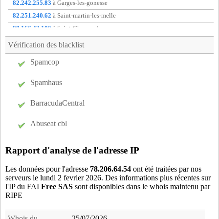
82.242.255.83
à Garges-les-gonesse
82.251.240.62
à Saint-martin-les-melle
88.166.43.100
à Saint-Chamond
88.176.95.223
à Saclas
Vérification des blacklist
88.184.53.153
à Chatelaillon-Plage
Spamcop
88.186.193.8
à Mennecy
91.170.182.77
à non communique
Spamhaus
BarracudaCentral
Abuseat cbl
Rapport d'analyse de l'adresse IP
Les données pour l'adresse
78.206.64.54
ont été traitées par nos
serveurs le lundi 2 fevrier 2026. Des informations plus récentes sur
l'IP du FAI
Free SAS
sont disponibles dans le whois maintenu par
RIPE
Whois du
25/07/2026