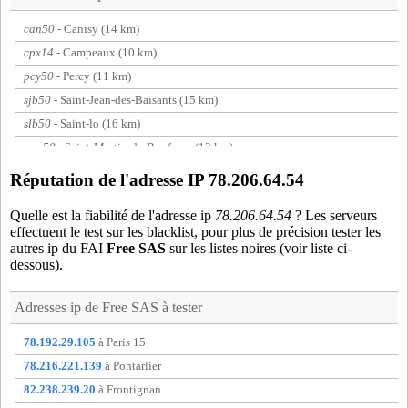
can50
- Canisy (14 km)
cpx14
- Campeaux (10 km)
pcy50
- Percy (11 km)
sjb50
- Saint-Jean-des-Baisants (15 km)
slb50
- Saint-lo (16 km)
snm50
- Saint-Martin-de-Bonfosse (12 km)
tob50
- Saint-Amand (11 km)
Réputation de l'adresse IP 78.206.64.54
vir14
- Vire (19 km)
Quelle est la fiabilité de l'adresse ip
78.206.64.54
? Les serveurs
vll50
- Villedieu-les-Poeles (19 km)
effectuent le test sur les blacklist, pour plus de précision tester les
autres ip du FAI
Free SAS
sur les listes noires (voir liste ci-
dessous).
Adresses ip de
Free SAS
à tester
78.192.29.105
à Paris 15
78.216.221.139
à Pontarlier
82.238.239.20
à Frontignan