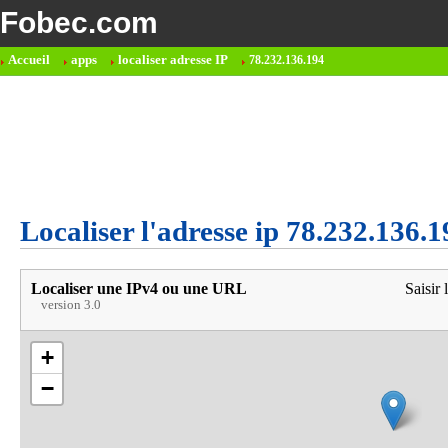
Fobec.com
Accueil
apps
localiser adresse IP
78.232.136.194
Localiser l'adresse ip 78.232.136.1
Localiser une IPv4 ou une URL
Saisir 
version 3.0
+
−