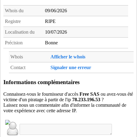
sou06
- Cannes (15 km)
sva06
- Saint-Vallier-de-Thiey (7 km)
Whois du
09/06/2026
tol06
- Tourrettes-sur-Loup (13 km)
Registre
RIPE
val06
- Valbonne (8 km)
Localisation du
10/07/2026
vau06
- Antibes (19 km)
vav06
- Biot (15 km)
Précision
Bonne
ven06
- Vence (17 km)
Whois
Afficher le whois
vll06
- Vallauris (14 km)
Contact
Signaler une erreur
Informations complémentaires
Connaissez-vous le fournisseur d'accès
Free SAS
ou avez-vous été
victime d'un piratage à partir de l'ip
78.233.196.53
?
Laissez nous un commentaire afin d'informer la communauté de
votre expérience avec cette adresse IP.