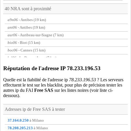
40 NRA sont à proximité
a9n06
- Antibes (19 km)
ant06
- Antibes (19 km)
aur06
- Auribeau-sur-Siagne (7 km)
bio06
- Biot (15 km)
boc06
- Cannes (15 km)
brl06
- Le Bar-sur-Loup (7 km)
cab06
- Cabris (4 km)
Réputation de l'adresse IP 78.233.196.53
cag06
- Cagnes-sur-mer (19 km)
Quelle est la fiabilité de l'adresse ip
78.233.196.53
? Les serveurs
can06
- Le Cannet (14 km)
effectuent le test sur les blacklist, pour plus de précision tester les
cez06
- Saint-CÃ©zaire-sur-Siagne (10 km)
autres ip du FAI
Free SAS
sur les listes noires (voir liste ci-
dessous).
col06
- La Colle-sur-Loup (15 km)
fay83
- Fayence (19 km)
Adresses ip de
Free SAS
à tester
fra06
- Grasse (0 km)
gau06
- La Gaude (20 km)
37.164.0.250
à Milano
gol06
- Vallauris (14 km)
78.208.205.213
à Milano