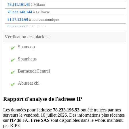
hgy06
- Mandelieu-la-Napoule (13 km)
78.211.161.43
à Milano
hhv06
- Villeneuve-Loubet (17 km)
78.223.148.144
à Le Havre
htr06
- Valbonne (8 km)
81.57.131.60
à non communique
jua06
- Juan-les-pins (18 km)
82.242.234.5
à La Ciotat
man06
- Mandelieu-la-Napoule (13 km)
88.182.130.184
à Vitry-sur-seine
Vérification des blacklist
mou06
- Mougins (10 km)
88.190.21.124
à Vitry-sur-Seine
Spamcop
mx306
- Mouans-Sartoux (7 km)
91.165.21.113
à non communique
nic06
- Cannes (15 km)
91.166.187.141
à non communique
Spamhaus
pcr06
- Grasse (0 km)
pey06
- Peymeinade (5 km)
BarracudaCentral
pgz06
- Pegomas (8 km)
Abuseat cbl
pre06
- Le Bar-sur-Loup (7 km)
rgh06
- Grasse (0 km)
Rapport d'analyse de l'adresse IP
rou06
- Le Rouret (8 km)
rqp06
- Roquefort-les-Pins (11 km)
Les données pour l'adresse
78.233.196.53
ont été traitées par nos
serveurs le vendredi 10 juillet 2026. Des informations plus récentes
rsj06
- La Roquette-sur-Siagne (10 km)
sur l'IP du FAI
Free SAS
sont disponibles dans le whois maintenu
sop06
- Valbonne (8 km)
par RIPE