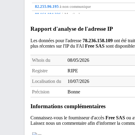
82.255.96.195
à non communique
88.161.184.236
à Montluel
88.170.133.171
à Montevrain
Rapport d'analyse de l'adresse IP
88.176.121.73
à Cambrai
88.180.231.24
à Saint-ismier
Les données pour l'adresse
78.236.158.109
ont été trai
plus récentes sur l'IP du FAI
Free SAS
sont disponible
91.167.29.114
à non communique
Whois du
08/05/2026
Registre
RIPE
Localisation du
10/07/2026
Précision
Bonne
Informations complémentaires
Connaissez-vous le fournisseur d'accès
Free SAS
ou av
Laissez nous un commentaire afin d'informer la commun