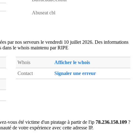
hay27
- La Haye-Malherbe (11 km)
hnd27
- Hondouville (18 km)
Abuseat cbl
lfl27
- Louviers (10 km)
lou27
- Louviers (10 km)
mer76
- Le Mesnil-Esnard (12 km)
tées par nos serveurs le vendredi 10 juillet 2026. Des informations
mrz76
- Mesnil-Raoul (14 km)
s dans le whois maintenu par RIPE
oil76
- Oissel (5 km)
par27
- Pont-de-l'Arche (0 km)
Whois
Afficher le whois
pit27
- Pitres (6 km)
Contact
Signaler une erreur
pns27
- Pont-Saint-Pierre (9 km)
psr27
- Perriers-sur-Andelle (20 km)
roa76
- Rouen (15 km)
rob76
- Rouen (15 km)
rof76
- Rouen (16 km)
sau27
- La Saussaye (14 km)
ez-vous été victime d'un piratage à partir de l'ip
78.236.158.109
?
sjd76
- Saint-Jacques-sur-Darnetal (16 km)
auté de votre expérience avec cette adresse IP.
spv27
- Saint-Pierre-du-Vauvray (9 km)