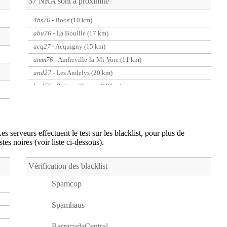
37 NRA sont à proximité
4bs76
- Boos (10 km)
abu76
- La Bouille (17 km)
acq27
- Acquigny (15 km)
amm76
- Amfreville-la-Mi-Voie (11 km)
and27
- Les Andelys (20 km)
bgd76
- Bois-guillaume (18 km)
bsx76
- Le Mesnil-Esnard (12 km)
c2n27
- Courcelles-sur-Seine (20 km)
cag76
- Canteleu (19 km)
es serveurs effectuent le test sur les blacklist, pour plus de
dae76
- Darnetal (16 km)
stes noires (voir liste ci-dessous).
dau27
- Daubeuf-pres-Vatteville (11 km)
elb76
- Elbeuf (11 km)
Vérification des blacklist
fln27
- Fleury-sur-Andelle (16 km)
Spamcop
fon27
- Fontaine-Bellenger (15 km)
Spamhaus
gcm76
- Grand-couronne (12 km)
gqp76
- Le Grand-quevilly (15 km)
BarracudaCentral