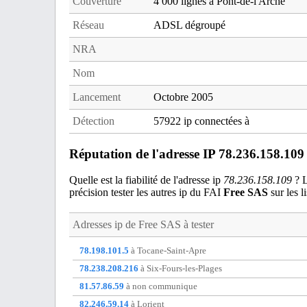
Couverture
4 000 lignes à Pont-de-l'Arche
Réseau
ADSL dégroupé
NRA
Nom
Lancement
Octobre 2005
Détection
57922 ip connectées à
Réputation de l'adresse IP 78.236.158.109
Quelle est la fiabilité de l'adresse ip
78.236.158.109
? L
précision tester les autres ip du FAI
Free SAS
sur les li
Adresses ip de
Free SAS
à tester
78.198.101.5
à Tocane-Saint-Apre
78.238.208.216
à Six-Fours-les-Plages
81.57.86.59
à non communique
82.246.59.14
à Lorient