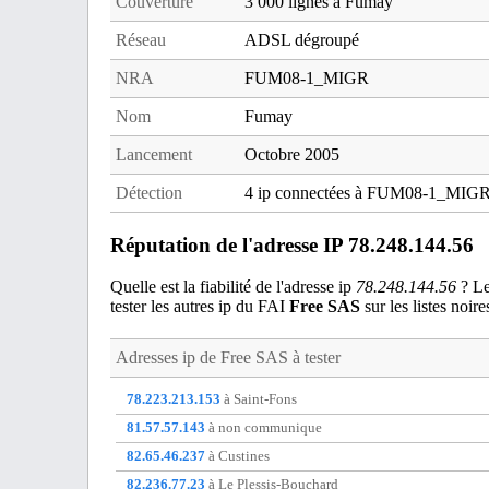
Couverture
3 000 lignes à Fumay
Réseau
ADSL dégroupé
NRA
FUM08-1_MIGR
Nom
Fumay
Lancement
Octobre 2005
Détection
4 ip connectées à FUM08-1_MIG
Réputation de l'adresse IP 78.248.144.56
Quelle est la fiabilité de l'adresse ip
78.248.144.56
? Les
tester les autres ip du FAI
Free SAS
sur les listes noire
Adresses ip de
Free SAS
à tester
78.223.213.153
à Saint-Fons
81.57.57.143
à non communique
82.65.46.237
à Custines
82.236.77.23
à Le Plessis-Bouchard