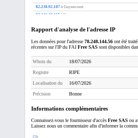
82.238.92.107
à Guyancourt
82.246.40.117
à Vannes
83.152.37.152
à Moulins
Rapport d'analyse de l'adresse IP
88.177.97.228
à La Queue-les-Yvelines
91.161.46.180
à non communique
Les données pour l'adresse
78.248.144.56
ont été trait
récentes sur l'IP du FAI
Free SAS
sont disponibles da
91.165.8.202
à non communique
Whois du
18/07/2026
Registre
RIPE
Localisation du
16/07/2026
Précision
Bonne
Informations complémentaires
Connaissez-vous le fournisseur d'accès
Free SAS
ou av
Laissez nous un commentaire afin d'informer la commun