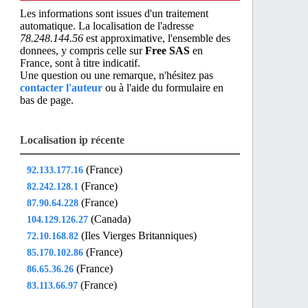
Les informations sont issues d'un traitement
automatique. La localisation de l'adresse
78.248.144.56
est approximative, l'ensemble des
donnees, y compris celle sur
Free SAS
en
France, sont à titre indicatif.
Une question ou une remarque, n'hésitez pas
contacter l'auteur
ou à l'aide du formulaire en
bas de page.
Localisation ip récente
(France)
92.133.177.16
(France)
82.242.128.1
(France)
87.90.64.228
(Canada)
104.129.126.27
(Iles Vierges Britanniques)
72.10.168.82
(France)
85.170.102.86
(France)
86.65.36.26
(France)
83.113.66.97