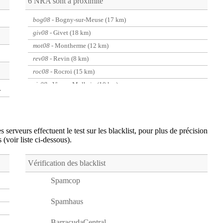
6 NRA sont à proximité
bog08
- Bogny-sur-Meuse (17 km)
giv08
- Givet (18 km)
mot08
- Montherme (12 km)
rev08
- Revin (8 km)
roc08
- Rocroi (15 km)
vir08
- Vireux-Molhain (10 km)
R
 serveurs effectuent le test sur les blacklist, pour plus de précision
s (voir liste ci-dessous).
Vérification des blacklist
Spamcop
Spamhaus
BarracudaCentral