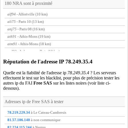
180 NRA sont à proximité
alf94
- Alfortville (10 km)
ali75
- Paris 10 (13 km)
anj75
- Paris 08 (16 km)
ath91
- Athis-Mons (19 km)
atm91
- Athis-Mons (18 km)
aul93
- Aulnay-sous-Bois (10 km)
aur75
- Paris 13 (13 km)
Réputation de l'adresse IP 78.249.35.4
aut75
- Paris 16 (19 km)
Quelle est la fiabilité de l'adresse ip
78.249.35.4
? Les serveurs
avi93
- Le Bourget (12 km)
effectuent le test sur les blacklist, pour plus de précision tester les
bar75
- Paris 15 (17 km)
autres ip du FAI
Free SAS
sur les listes noires (voir liste ci-
dessous).
bas75
- Paris 16 (19 km)
bdv75
- Paris 03 (13 km)
Adresses ip de
Free SAS
à tester
bdy93
- Bondy (7 km)
bea75
- Paris 08 (16 km)
78.219.229.34
à Le Cateau-Cambresis
bgl93
- Bagnolet (9 km)
81.57.106.140
à non communique
blm93
- Le Blanc-mesnil (11 km)
82.224.115.244
à Nantes