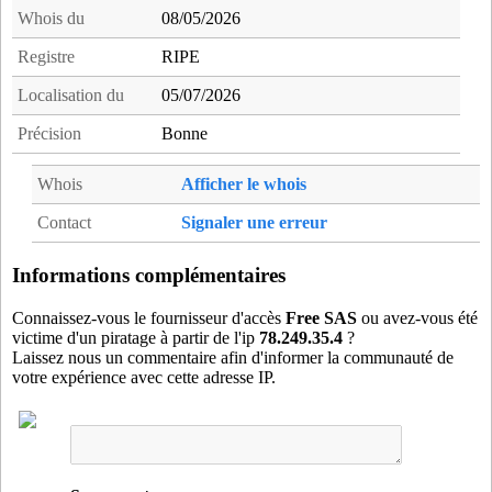
cho94
- Choisy-le-Roi (13 km)
Whois du
08/05/2026
chp75
- Paris 18 (15 km)
Registre
RIPE
chs77
- Chessy (17 km)
Localisation du
05/07/2026
chy94
- Chevilly-Larue (16 km)
cla77
- Claye-Souilly (16 km)
Précision
Bonne
cnv94
- Chennevieres-sur-Marne (6 km)
Whois
Afficher le whois
col77
- Collegien (10 km)
cou75
- Paris 20 (10 km)
Contact
Signaler une erreur
cou93
- La Courneuve (13 km)
cpy94
- Champigny-sur-marne (4 km)
Informations complémentaires
cre94
- Creteil (9 km)
Connaissez-vous le fournisseur d'accès
Free SAS
ou avez-vous été
cri75
- Paris 19 (13 km)
victime d'un piratage à partir de l'ip
78.249.35.4
?
Laissez nous un commentaire afin d'informer la communauté de
crn93
- Saint-Denis (16 km)
votre expérience avec cette adresse IP.
crz75
- Paris 12 (11 km)
dag94
- Le Perreux-sur-Marne (2 km)
dan75
- Paris 05 (14 km)
dau94
- Vincennes (7 km)