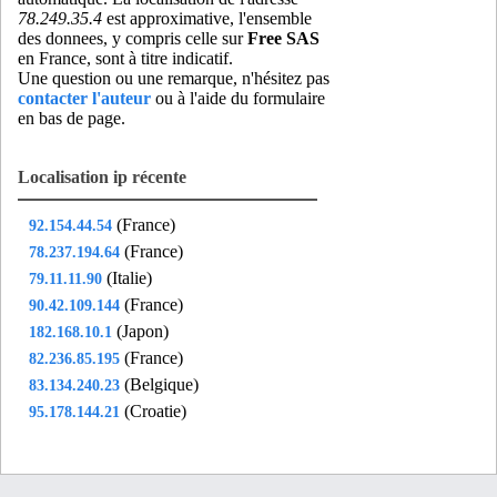
78.249.35.4
est approximative, l'ensemble
lag77
- Lagny-sur-Marne (13 km)
des donnees, y compris celle sur
Free SAS
les77
- Lesigny (14 km)
en France, sont à titre indicatif.
Une question ou une remarque, n'hésitez pas
lev92
- Levallois-perret (19 km)
contacter l'auteur
ou à l'aide du formulaire
lit75
- Paris 06 (15 km)
en bas de page.
log77
- Lognes (6 km)
mar75
- Paris 18 (15 km)
Localisation ip récente
mar92
- Montrouge (16 km)
(France)
92.154.44.54
men75
- Paris 20 (10 km)
(France)
78.237.194.64
mes77
- Le Mesnil-Amelot (19 km)
(Italie)
79.11.11.90
mfl93
- Montfermeil (6 km)
(France)
90.42.109.144
mil75
- Paris 19 (11 km)
(Japon)
182.168.10.1
mir77
- Mitry-Mory (16 km)
(France)
82.236.85.195
mit77
- Mitry-mory (16 km)
(Belgique)
83.134.240.23
mit95
- Sarcelles (20 km)
(Croatie)
95.178.144.21
mna75
- Paris 13 (13 km)
mon75
- Paris 18 (15 km)
mtg91
- Montgeron (18 km)