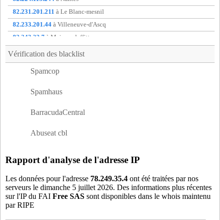
bne75
- Paris 14 (14 km)
82.231.201.211
à Le Blanc-mesnil
bny93
- Bobigny (8 km)
82.233.201.44
à Villeneuve-d'Ascq
bob75
- Paris 13 (13 km)
82.243.23.7
à Maisons-laffitte
bos94
- Creteil (8 km)
82.249.23.158
à non communique
Vérification des blacklist
bre75
- Paris 12 (11 km)
82.250.40.96
à non communique
Spamcop
bri77
- Brie-Comte-Robert (18 km)
88.169.170.193
à Lorient
brn91
- Brunoy (17 km)
213.228.3.8
à non communique
Spamhaus
bsa91
- Boussy-Saint-Antoine (18 km)
bsy91
- Boussy-saint-antoine (19 km)
BarracudaCentral
bus77
- Bussy-saint-georges (12 km)
Abuseat cbl
cac94
- Cachan (16 km)
car75
- Paris 17 (16 km)
Rapport d'analyse de l'adresse IP
cas75
- Paris 15 (17 km)
cev75
- Paris 15 (17 km)
Les données pour l'adresse
78.249.35.4
ont été traitées par nos
serveurs le dimanche 5 juillet 2026. Des informations plus récentes
cha75
- Paris 15 (17 km)
sur l'IP du FAI
Free SAS
sont disponibles dans le whois maintenu
chc77
- Chelles (6 km)
par RIPE
che77
- Chelles (6 km)