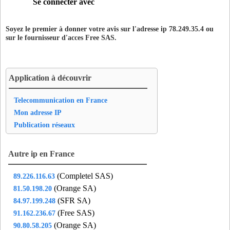
Se connecter avec
del95
- Garges-les-Gonesse (16 km)
des77
- Champs-sur-Marne (5 km)
Soyez le premier à donner votre avis sur l'adresse ip 78.249.35.4 ou
did75
- Paris 12 (11 km)
sur le fournisseur d'acces
Free SAS
.
dol94
- Alfortville (10 km)
dtr77
- Dampmart (15 km)
en777
- Emerainville (8 km)
Application à découvrir
f9s77
- Ferrieres-en-Brie (13 km)
fes75
- Paris 19 (12 km)
Telecommunication en France
fil75
- Paris 03 (13 km)
Mon adresse IP
fla93
- Aubervilliers (13 km)
Publication réseaux
fny94
- Fontenay-sous-bois (4 km)
fon75
- Paris 20 (10 km)
Autre ip en France
gam75
- Paris 20 (10 km)
(Completel SAS)
89.226.116.63
gam92
- Montrouge (16 km)
(Orange SA)
81.50.198.20
gam93
- Bagnolet (9 km)
(SFR SA)
84.97.199.248
gch75
- Paris 20 (10 km)
(Free SAS)
91.162.236.67
gen92
- Gennevilliers (19 km)
(Orange SA)
90.80.58.205