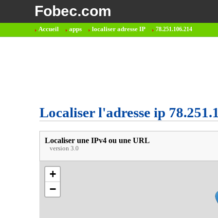
Fobec.com
Accueil
apps
localiser adresse IP
78.251.106.214
Localiser l'adresse ip 78.251.
Localiser une IPv4 ou une URL
version 3.0
+
−