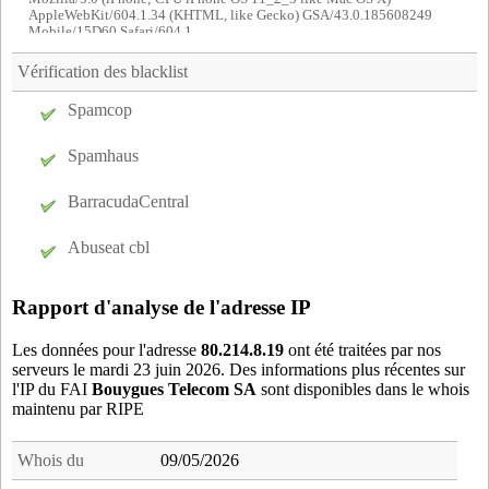
AppleWebKit/604.1.34 (KHTML, like Gecko) GSA/43.0.185608249
Mobile/15D60 Safari/604.1
Vérification des blacklist
Spamcop
Spamhaus
BarracudaCentral
Abuseat cbl
Rapport d'analyse de l'adresse IP
Les données pour l'adresse
80.214.8.19
ont été traitées par nos
serveurs le mardi 23 juin 2026. Des informations plus récentes sur
l'IP du FAI
Bouygues Telecom SA
sont disponibles dans le whois
maintenu par RIPE
Whois du
09/05/2026