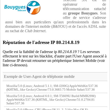
opérateur de
télécomunication rattaché
au
groupe Bouygues
. Son
offre de service s'adresse
aussi bien aux particuliers qu'aux professionnels dans les
domaines de l'internet mobile (
B&YOU
) et de l'accès ADSL suite
au rachat de
Club Internet
.
Réputation de l'adresse IP 80.214.8.19
Quelle est la fiabilité de l'adresse ip
80.214.8.19
? Les serveurs
effectuent le test sur les blacklist, d'autre part l'User Agent associé à
l'adresse IP devrait retourner un péripherique Internet Mobile (voir
liste ci-dessous).
Exemple de User-Agent de téléphonie mobile
Mozilla/5.0 (Linux; Android 5.1.1; SM-J200G) AppleWebKit/537.36
(KHTML, like Gecko) Chrome/73.0.3683.75 Mobile Safari/537.36
Mozilla/5.0 (Linux; Android 6.0.1; SM-T560NU Build/MMB29M)
AppleWebKit/537.36 (KHTML, like Gecko) Chrome/51.0.2704.81
Safari/537.36
Mozilla/5.0 (iPhone; CPU iPhone OS 11_2_5 like Mac OS X)