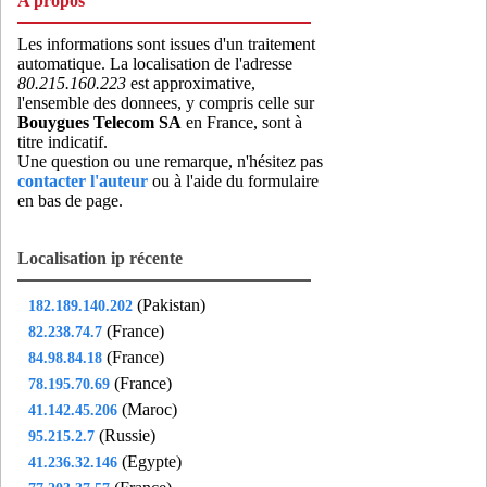
A propos
Les informations sont issues d'un traitement
automatique. La localisation de l'adresse
80.215.160.223
est approximative,
l'ensemble des donnees, y compris celle sur
Bouygues Telecom SA
en France, sont à
titre indicatif.
Une question ou une remarque, n'hésitez pas
contacter l'auteur
ou à l'aide du formulaire
en bas de page.
Localisation ip récente
(Pakistan)
182.189.140.202
(France)
82.238.74.7
(France)
84.98.84.18
(France)
78.195.70.69
(Maroc)
41.142.45.206
(Russie)
95.215.2.7
(Egypte)
41.236.32.146