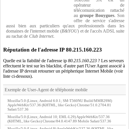
opérateur de
télécomunication rattaché
au
groupe Bouygues
. Son
offre de service s'adresse
aussi bien aux particuliers qu'aux professionnels dans les
domaines de l'internet mobile (
B&YOU
) et de l'accès ADSL suite
au rachat de
Club Internet
.
Réputation de l'adresse IP 80.215.160.223
Quelle est la fiabilité de l'adresse ip
80.215.160.223
? Les serveurs
effectuent le test sur les blacklist, d'autre part l'User Agent associé à
l'adresse IP devrait retourner un péripherique Internet Mobile (voir
liste ci-dessous).
Exemple de User-Agent de téléphonie mobile
Mozilla/5.0 (Linux; Android 6.0.1; SM-T560NU Build/MMB29M)
AppleWebKit/537.36 (KHTML, like Gecko) Chrome/51.0.2704.81
Safari/537.36
Mozilla/5.0 (Linux; Android 10; EML-L29) AppleWebKit/537.36
(KHTML, like Gecko) Chrome/84.0.4147.89 Mobile Safari/537.36
Mozilla/5.0 (Linux; Android 9) AppleWebKit/537.36 (KHTML, like