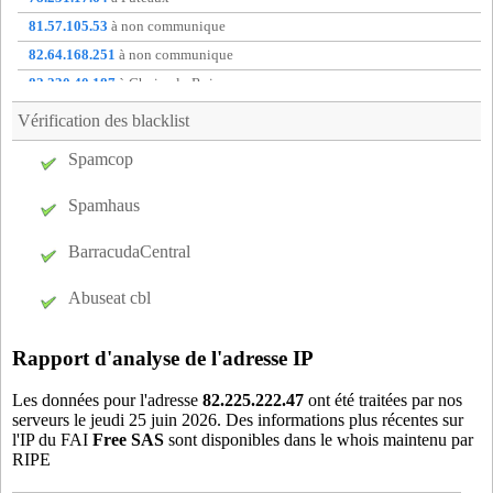
mut38
- Grenoble (2 km)
81.57.105.53
à non communique
noy38
- Noyarey (11 km)
82.64.168.251
à non communique
oxf38
- Grenoble (3 km)
82.230.40.187
à Choisy-le-Roi
pas38
- Grenoble (2 km)
83.157.154.126
à Evry
Vérification des blacklist
rio38
- Livet-et-Gavet (17 km)
88.162.4.175
à Bourg-en-Bresse
Spamcop
s8s38
- Seyssins (2 km)
88.181.218.57
à Thouare-sur-loire
v3p38
- Voreppe (16 km)
88.184.50.37
à Saint-Aygulf
Spamhaus
v4p38
- Voreppe (16 km)
var38
- Saint-Paul-de-Varces (12 km)
BarracudaCentral
vau38
- Vaulnaveys-le-Haut (9 km)
Abuseat cbl
vdl38
- Villard-de-Lans (17 km)
vib38
- Villard-bonnot (15 km)
Rapport d'analyse de l'adresse IP
vif38
- Vif (14 km)
viz38
- Vizille (10 km)
Les données pour l'adresse
82.225.222.47
ont été traitées par nos
serveurs le jeudi 25 juin 2026. Des informations plus récentes sur
vor38
- Voreppe (16 km)
l'IP du FAI
Free SAS
sont disponibles dans le whois maintenu par
wba38
- Saint-Barthelemy-de-Sechilienne (16 km)
RIPE
weg38
- Saint-Egreve (8 km)