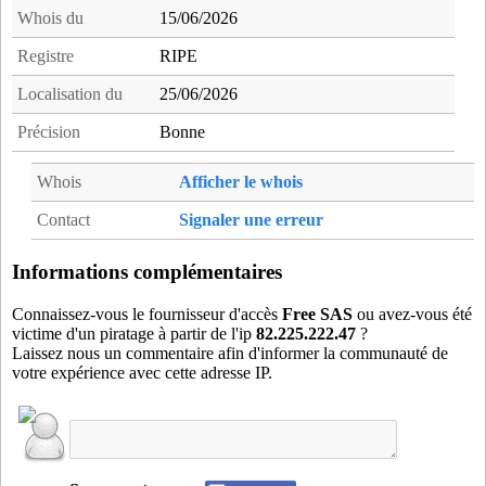
wis38
- Saint-ismier (13 km)
Whois du
15/06/2026
wmh38
- Saint-Martin-d'Heres (4 km)
Registre
RIPE
wmu38
- Saint-Martin-d'Uriage (10 km)
Localisation du
25/06/2026
wni38
- Saint-Nizier-du-Moucherotte (7 km)
wqe38
- Saint-Quentin-sur-Isere (19 km)
Précision
Bonne
ycl38
- Le Pont-de-Claix (4 km)
Whois
Afficher le whois
Contact
Signaler une erreur
Informations complémentaires
Connaissez-vous le fournisseur d'accès
Free SAS
ou avez-vous été
victime d'un piratage à partir de l'ip
82.225.222.47
?
Laissez nous un commentaire afin d'informer la communauté de
votre expérience avec cette adresse IP.