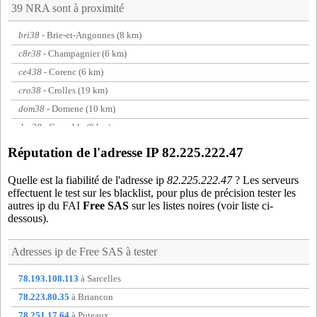
39 NRA sont à proximité
bri38
- Brie-et-Angonnes (8 km)
c8r38
- Champagnier (6 km)
ce438
- Corenc (6 km)
cro38
- Crolles (19 km)
dom38
- Domene (10 km)
dra38
- Grenoble (0 km)
e2e38
- Eybens (3 km)
Réputation de l'adresse IP 82.225.222.47
ech01
- Miribel (19 km)
Quelle est la fiabilité de l'adresse ip
82.225.222.47
? Les serveurs
eup38
- Grenoble (2 km)
effectuent le test sur les blacklist, pour plus de précision tester les
fon38
- Fontaine (4 km)
autres ip du FAI
Free SAS
sur les listes noires (voir liste ci-
dessous).
gie38
- Gieres (6 km)
gua38
- Le Gua (17 km)
Adresses ip de
Free SAS
à tester
jar38
- Champ-sur-drac (11 km)
lan38
- Lans-en-Vercors (11 km)
78.193.108.113
à Sarcelles
mey38
- Meylan (9 km)
78.223.80.35
à Briancon
mir01
- Miribel (19 km)
78.251.17.64
à Puteaux