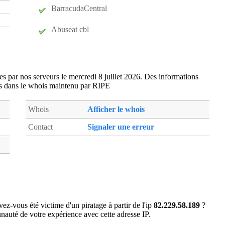
duv14
- Douvres-la-Delivrande (11 km)
BarracudaCentral
et414
- Eterville (10 km)
evc14
- Evrecy (17 km)
Abuseat cbl
foc14
- Caen (3 km)
gam14
- Caen (3 km)
gib14
- Giberville (4 km)
ées par nos serveurs le mercredi 8 juillet 2026. Des informations
hce14
- Herouville-Saint-Clair (0 km)
s dans le whois maintenu par RIPE
hrm14
- Hermanville-sur-Mer (9 km)
ifs14
- Ifs (8 km)
Whois
Afficher le whois
lnt14
- Saint-Laurent-de-Condel (20 km)
Contact
Signaler une erreur
luc14
- Luc-sur-Mer (13 km)
lya14
- Caen (3 km)
mal14
- Maltot (11 km)
mat14
- Mathieu (7 km)
may14
- May-sur-Orne (12 km)
mdv14
- Mondeville (3 km)
ez-vous été victime d'un piratage à partir de l'ip
82.229.58.189
?
mrf14
- Merville-Franceville-Plage (13 km)
auté de votre expérience avec cette adresse IP.
noy14
- Noyers-Bocage (20 km)