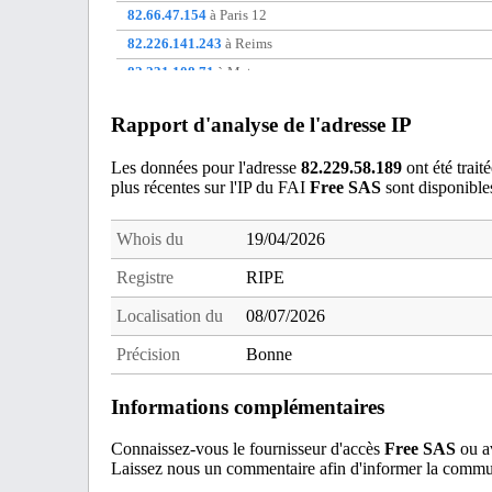
82.66.47.154
à Paris 12
82.226.141.243
à Reims
82.231.108.71
à Metz
82.232.110.154
à Meudon
Rapport d'analyse de l'adresse IP
88.126.32.170
à Le Mesnil-Amelot
88.174.127.126
à Genlis
Les données pour l'adresse
82.229.58.189
ont été trait
plus récentes sur l'IP du FAI
Free SAS
sont disponible
88.178.49.176
à Saultain
Whois du
19/04/2026
Registre
RIPE
Localisation du
08/07/2026
Précision
Bonne
Informations complémentaires
Connaissez-vous le fournisseur d'accès
Free SAS
ou av
Laissez nous un commentaire afin d'informer la commun