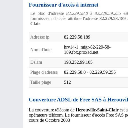
Fournisseur d'accès à internet
Le bloc d'adresse
82.229.58.0
à
82.229.59.255
est
fournissseur d'accès attribue l'adresse
82.229.58.189
à
Clair
.
Adresse ip
82.229.58.189
hrv14-1_migr-82-229-58-
Nom d'hote
189.fbx.proxad.net
Dslam
193.252.99.105
Plage d'adresse
82.229.58.0 - 82.229.59.255
Taille plage
512
Couverture ADSL de Free SAS à Herouvill
La couverture télécom de
Herouville-Saint-Clair
est a
opérateurs télécom. Le fournisseur d'accès Free SAS 
cours de Octobre 2003