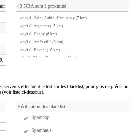
air
43 NRA sont à proximité
aaq14
- Saint-Aubin-d'Arquenay (7 km)
agc14
- Argences (15 km)
agy14
- Cagny (8 km)
amf14
- Amfreville (8 km)
bav14
- Bavent (10 km)
bla14
- Blainville-sur-orne (4 km)
GR
bou14
- Bourguebus (9 km)
brl14
- Bretteville-sur-Laize (18 km)
btb14
- Bretteville-sur-Odon (8 km)
 serveurs effectuent le test sur les blacklist, pour plus de précision
bvb14
- Bieville-Beuville (4 km)
s (voir liste ci-dessous).
cab14
- Cabourg (18 km)
col14
- Colombelles (2 km)
Vérification des blacklist
crp14
- Carpiquet (9 km)
Spamcop
cry14
- Creully (18 km)
Spamhaus
csl14
- Courseulles-sur-Mer (17 km)