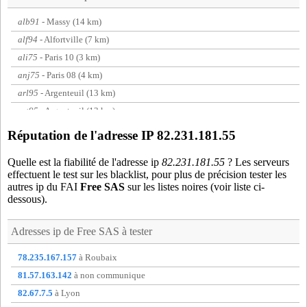
alb91
- Massy (14 km)
alf94
- Alfortville (7 km)
ali75
- Paris 10 (3 km)
anj75
- Paris 08 (4 km)
arl95
- Argenteuil (13 km)
art95
- Argenteuil (13 km)
ath91
- Athis-Mons (16 km)
Réputation de l'adresse IP 82.231.181.55
atm91
- Athis-Mons (15 km)
Quelle est la fiabilité de l'adresse ip
82.231.181.55
? Les serveurs
aul93
- Aulnay-sous-Bois (15 km)
effectuent le test sur les blacklist, pour plus de précision tester les
aur75
- Paris 13 (2 km)
autres ip du FAI
Free SAS
sur les listes noires (voir liste ci-
dessous).
aut75
- Paris 16 (5 km)
avi93
- Le Bourget (12 km)
Adresses ip de
Free SAS
à tester
bar75
- Paris 15 (3 km)
bas75
- Paris 16 (5 km)
78.235.167.157
à Roubaix
bau91
- Massy (13 km)
81.57.163.142
à non communique
bdv75
- Paris 03 (2 km)
82.67.7.5
à Lyon