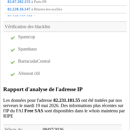
bdy93
- Bondy (12 km)
82.67.202.155
à Paris 09
bea75
- Paris 08 (4 km)
82.228.16.147
à Brieres-les-scelles
bgl93
- Bagnolet (6 km)
82.248.125.100
à non communique
bgn92
- Boulogne-billancourt (7 km)
88.161.212.81
à Saint-laurent-du-var
Vérification des blacklist
bie91
- Bievres (14 km)
88.172.165.150
à Mulhouse
Spamcop
blm93
- Le Blanc-mesnil (12 km)
88.175.90.122
à La Grande-Motte
bne75
- Paris 14 (2 km)
194.149.162.97
à non communique
Spamhaus
bny92
- Antony (11 km)
bny93
- Bobigny (10 km)
BarracudaCentral
bob75
- Paris 13 (2 km)
Abuseat cbl
bos94
- Creteil (11 km)
bou78
- Bougival (15 km)
Rapport d'analyse de l'adresse IP
bre75
- Paris 12 (3 km)
brn91
- Brunoy (20 km)
Les données pour l'adresse
82.231.181.55
ont été traitées par nos
serveurs le mardi 19 mai 2026. Des informations plus récentes sur
cac94
- Cachan (6 km)
l'IP du FAI
Free SAS
sont disponibles dans le whois maintenu par
car75
- Paris 17 (5 km)
RIPE
cas75
- Paris 15 (3 km)
cev75
- Paris 15 (3 km)
Whois du
09/07/2026