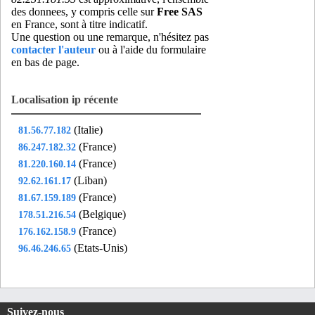
jav75
- Paris 15 (3 km)
des donnees, y compris celle sur
Free SAS
jem75
- Paris 10 (3 km)
en France, sont à titre indicatif.
Une question ou une remarque, n'hésitez pas
lab75
- Paris 08 (4 km)
contacter l'auteur
ou à l'aide du formulaire
lag75
- Paris 20 (4 km)
en bas de page.
lev92
- Levallois-perret (7 km)
lit75
- Paris 06 (1 km)
Localisation ip récente
lju91
- Longjumeau (17 km)
(Italie)
81.56.77.182
log77
- Lognes (20 km)
(France)
86.247.182.32
log78
- Les-loges-en-josas (18 km)
(France)
81.220.160.14
lon92
- Suresnes (8 km)
(Liban)
92.62.161.17
mar75
- Paris 18 (5 km)
(France)
81.67.159.189
mar92
- Montrouge (4 km)
(Belgique)
178.51.216.54
mas91
- Massy (13 km)
(France)
176.162.158.9
men75
- Paris 20 (5 km)
(Etats-Unis)
96.46.246.65
mfl93
- Montfermeil (17 km)
mic92
- Clamart (8 km)
mil75
- Paris 19 (5 km)
Suivez-nous
mit95
- Sarcelles (17 km)