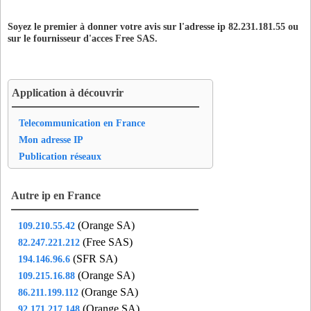
crz75
- Paris 12 (3 km)
Soyez le premier à donner votre avis sur l'adresse ip 82.231.181.55 ou
cvl92
- Chaville (12 km)
sur le fournisseur d'acces
Free SAS
.
dag94
- Le Perreux-sur-Marne (12 km)
dan75
- Paris 05 (0 km)
dau94
- Vincennes (7 km)
Application à découvrir
def92
- Courbevoie (9 km)
del95
- Garges-les-Gonesse (14 km)
Telecommunication en France
des77
- Champs-sur-Marne (19 km)
Mon adresse IP
deu95
- Deuil-la-barre (15 km)
Publication réseaux
did75
- Paris 12 (3 km)
dol94
- Alfortville (8 km)
Autre ip en France
dve91
- Draveil (20 km)
(Orange SA)
109.210.55.42
dvi91
- Draveil (20 km)
(Free SAS)
82.247.221.212
eab95
- Eaubonne (18 km)
(SFR SA)
194.146.96.6
fes75
- Paris 19 (5 km)
(Orange SA)
109.215.16.88
fil75
- Paris 03 (2 km)
(Orange SA)
86.211.199.112
fla93
- Aubervilliers (8 km)
(Orange SA)
92.171.217.148