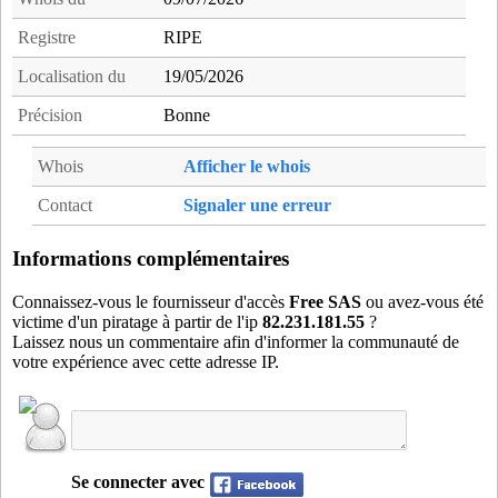
cha75
- Paris 15 (3 km)
Registre
RIPE
cha92
- Colombes (10 km)
Localisation du
19/05/2026
chc77
- Chelles (20 km)
che77
- Chelles (19 km)
Précision
Bonne
che78
- Le Chesnay (17 km)
Whois
Afficher le whois
cho94
- Choisy-le-Roi (10 km)
chp75
- Paris 18 (5 km)
Contact
Signaler une erreur
chy94
- Chevilly-Larue (9 km)
cla92
- Clamart (8 km)
Informations complémentaires
cmz91
- Chilly-Mazarin (16 km)
Connaissez-vous le fournisseur d'accès
Free SAS
ou avez-vous été
cnv94
- Chennevieres-sur-Marne (14 km)
victime d'un piratage à partir de l'ip
82.231.181.55
?
Laissez nous un commentaire afin d'informer la communauté de
cou75
- Paris 20 (5 km)
votre expérience avec cette adresse IP.
cou93
- La Courneuve (8 km)
cpy94
- Champigny-sur-marne (13 km)
cre94
- Creteil (11 km)
cri75
- Paris 19 (6 km)
Se connecter avec
crn93
- Saint-Denis (10 km)