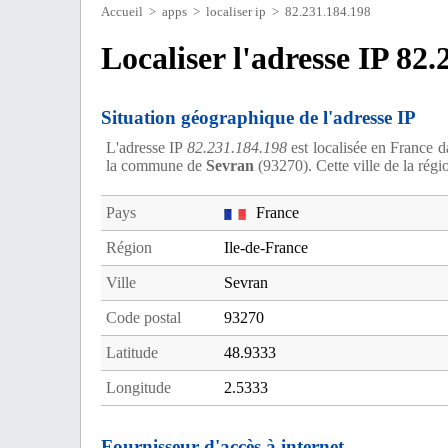
Accueil
>
apps
>
localiser ip
> 82.231.184.198
Localiser l'adresse IP 82
Situation géographique de l'adresse IP
L'adresse IP
82.231.184.198
est localisée en France d
la commune de
Sevran
(93270). Cette ville de la rég
Pays
France
Région
Ile-de-France
Ville
Sevran
Code postal
93270
Latitude
48.9333
Longitude
2.5333
Fournisseur d'accès à internet