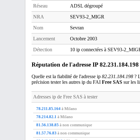
Réseau
ADSL dégroupé
NRA
SEV93-2_MIGR
Nom
Sevran
Lancement
Octobre 2003
Détection
10 ip connectées à SEV93-2_MIG
Réputation de l'adresse IP 82.231.184.198
Quelle est la fiabilité de l'adresse ip
82.231.184.198
? L
précision tester les autres ip du FAI
Free SAS
sur les li
Adresses ip de
Free SAS
à tester
78.211.85.164
à Milano
78.214.82.1
à Milano
81.56.138.85
à non communique
81.57.76.83
à non communique