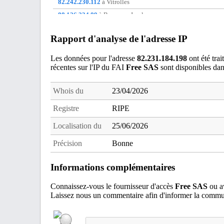
82.242.230.112
à Vitrolles
88.126.234.89
à Besse-sur-Issole
88.126.238.184
à Ugine
Rapport d'analyse de l'adresse IP
88.160.22.172
à Perpignan
91.161.2.136
à non communique
Les données pour l'adresse
82.231.184.198
ont été trai
récentes sur l'IP du FAI
Free SAS
sont disponibles da
91.170.194.41
à non communique
Whois du
23/04/2026
Registre
RIPE
Localisation du
25/06/2026
Précision
Bonne
Informations complémentaires
Connaissez-vous le fournisseur d'accès
Free SAS
ou av
Laissez nous un commentaire afin d'informer la commun