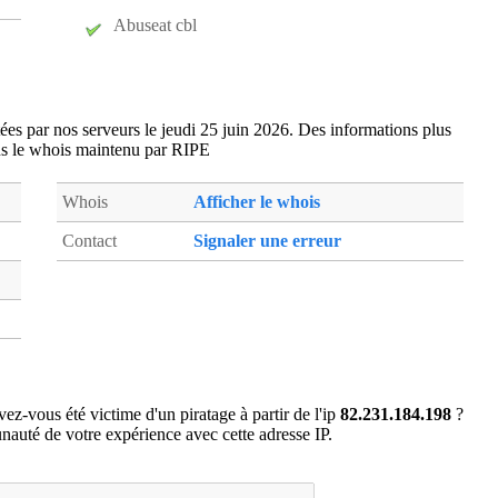
bus77
- Bussy-saint-georges (15 km)
Abuseat cbl
car75
- Paris 17 (16 km)
cas75
- Paris 15 (20 km)
cev75
- Paris 15 (20 km)
tées par nos serveurs le jeudi 25 juin 2026. Des informations plus
cha75
- Paris 15 (20 km)
ns le whois maintenu par RIPE
chc77
- Chelles (8 km)
che77
- Chelles (7 km)
Whois
Afficher le whois
chp75
- Paris 18 (15 km)
Contact
Signaler une erreur
chr77
- Charmentray (18 km)
chs77
- Chessy (18 km)
cla77
- Claye-Souilly (12 km)
cnv94
- Chennevieres-sur-Marne (15 km)
col77
- Collegien (15 km)
cou75
- Paris 20 (12 km)
ez-vous été victime d'un piratage à partir de l'ip
82.231.184.198
?
cou93
- La Courneuve (11 km)
auté de votre expérience avec cette adresse IP.
cpy94
- Champigny-sur-marne (13 km)
cre94
- Creteil (17 km)