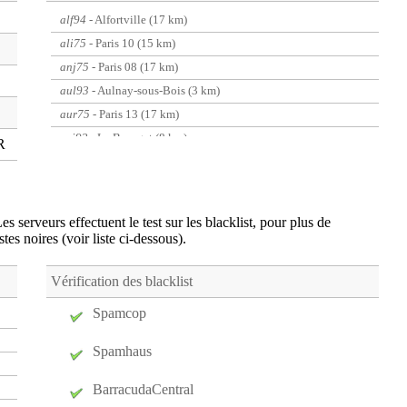
alf94
- Alfortville (17 km)
ali75
- Paris 10 (15 km)
anj75
- Paris 08 (17 km)
aul93
- Aulnay-sous-Bois (3 km)
aur75
- Paris 13 (17 km)
avi93
- Le Bourget (8 km)
R
bar75
- Paris 15 (20 km)
bdv75
- Paris 03 (15 km)
bdy93
- Bondy (5 km)
es serveurs effectuent le test sur les blacklist, pour plus de
bea75
- Paris 08 (17 km)
stes noires (voir liste ci-dessous).
bgl93
- Bagnolet (11 km)
blm93
- Le Blanc-mesnil (6 km)
Vérification des blacklist
bne75
- Paris 14 (18 km)
Spamcop
bny93
- Bobigny (7 km)
Spamhaus
bob75
- Paris 13 (17 km)
bos94
- Creteil (17 km)
BarracudaCentral
bre75
- Paris 12 (15 km)