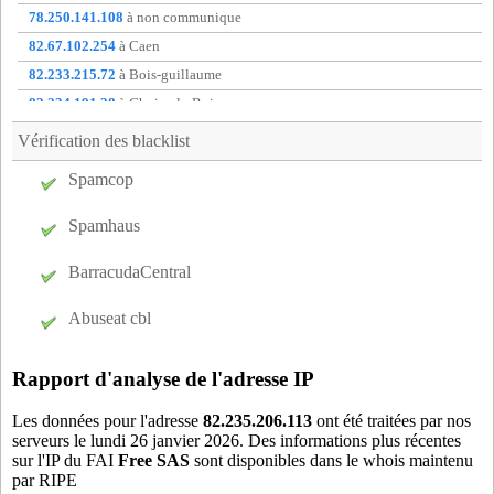
cio13
- La Ciotat (13 km)
78.250.141.108
à non communique
cor13
- Marseille 07 (17 km)
82.67.102.254
à Caen
cug13
- Cuges-les-Pins (11 km)
82.233.215.72
à Bois-guillaume
des13
- La Destrousse (11 km)
82.234.191.28
à Choisy-le-Roi
dra13
- Marseille 06 (15 km)
82.235.253.49
à Villenave-d'ornon
Vérification des blacklist
fer13
- Marseille 01 (15 km)
83.152.230.29
à Saint-Gaudens
Spamcop
fuv13
- Fuveau (19 km)
88.160.202.83
à Clermont-ferrand
gar13
- Marseille 05 (14 km)
88.172.145.78
à Mitry-mory
Spamhaus
gem13
- Gemenos (5 km)
gre13
- Greasque (17 km)
BarracudaCentral
jol13
- Marseille 02 (16 km)
Abuseat cbl
lba13
- Fuveau (19 km)
lcd83
- La Cadiere-d'Azur (18 km)
Rapport d'analyse de l'adresse IP
lum13
- Marseille 9e (11 km)
m2l13
- Aubagne (1 km)
Les données pour l'adresse
82.235.206.113
ont été traitées par nos
serveurs le lundi 26 janvier 2026. Des informations plus récentes
maz13
- Marseille 09 (13 km)
sur l'IP du FAI
Free SAS
sont disponibles dans le whois maintenu
men13
- Marseille 10 (11 km)
par RIPE