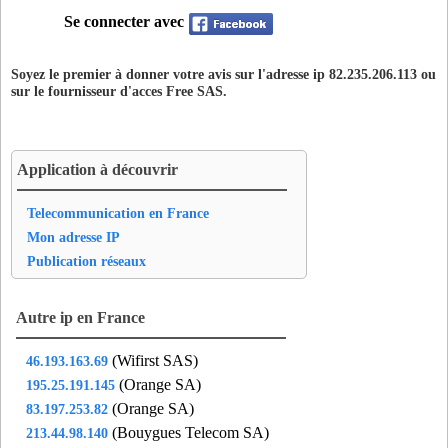
Se connecter avec
tla13
- La Ciotat (13 km)
tpz13
- Aubagne (0 km)
Soyez le premier à donner votre avis sur l'adresse ip 82.235.206.113 ou
val13
- Marseille 09 (13 km)
sur le fournisseur d'acces
Free SAS
.
zac83
- Saint-Zacharie (16 km)
zrv13
- Rousset (19 km)
Application à découvrir
Telecommunication en France
Mon adresse IP
Publication réseaux
Autre ip en France
(Wifirst SAS)
46.193.163.69
(Orange SA)
195.25.191.145
(Orange SA)
83.197.253.82
(Bouygues Telecom SA)
213.44.98.140