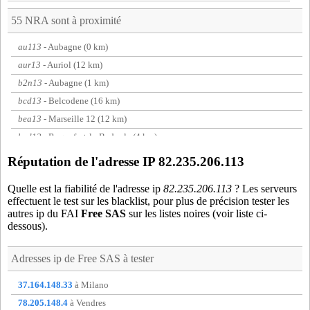
55 NRA sont à proximité
au113
- Aubagne (0 km)
aur13
- Auriol (12 km)
b2n13
- Aubagne (1 km)
bcd13
- Belcodene (16 km)
bea13
- Marseille 12 (12 km)
bed13
- Roquefort-la-Bedoule (4 km)
bon13
- Marseille 08 (16 km)
Réputation de l'adresse IP 82.235.206.113
bou13
- La Bouilladisse (13 km)
Quelle est la fiabilité de l'adresse ip
82.235.206.113
? Les serveurs
c3s13
- Aubagne (1 km)
effectuent le test sur les blacklist, pour plus de précision tester les
ca213
- Cassis (8 km)
autres ip du FAI
Free SAS
sur les listes noires (voir liste ci-
dessous).
cad13
- Cadolive (13 km)
cav13
- Marseille 04 (14 km)
Adresses ip de
Free SAS
à tester
cax13
- Carnoux-en-Provence (3 km)
cey13
- Ceyreste (9 km)
37.164.148.33
à Milano
cha13
- Marseille 13 (15 km)
78.205.148.4
à Vendres