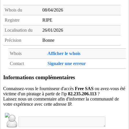
mim13
- Mimet (15 km)
nap13
- Marseille 03 (15 km)
Whois du
08/04/2026
peh13
- La Penne (4 km)
Registre
RIPE
pei13
- Peynier (19 km)
Localisation du
26/01/2026
pey13
- Peypin (11 km)
pla13
- Plan-de-cuques (11 km)
Précision
Bonne
pra13
- Marseille 08 (16 km)
Whois
Afficher le whois
pud13
- Aubagne (1 km)
roq13
- Roquevaire (8 km)
Contact
Signaler une erreur
san13
- Marseille 15 (18 km)
scy83
- Saint-Cyr-sur-Mer (16 km)
Informations complémentaires
sim13
- Simiane-Collongue (18 km)
Connaissez-vous le fournisseur d'accès
Free SAS
ou avez-vous été
sju13
- Marseille 13 (15 km)
victime d'un piratage à partir de l'ip
82.235.206.113
?
Laissez nous un commentaire afin d'informer la communauté de
slo13
- Marseille 15 (18 km)
votre expérience avec cette adresse IP.
smg13
- Marseille 09 (13 km)
sml13
- Marseille 11 (6 km)
smt13
- Marseille 14 (16 km)
stm13
- Marseille 11 (6 km)