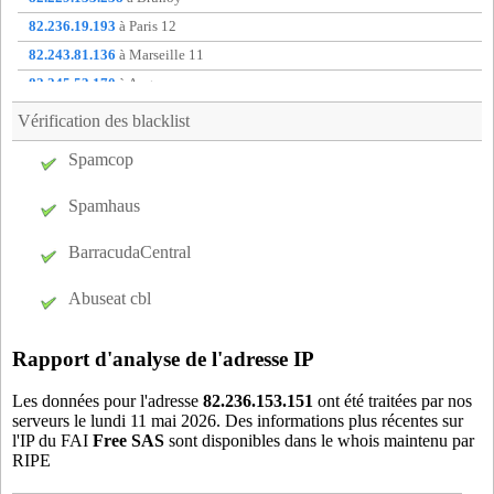
oxf38
- Grenoble (10 km)
82.236.19.193
à Paris 12
pas38
- Grenoble (8 km)
82.243.81.136
à Marseille 11
rio38
- Livet-et-Gavet (13 km)
82.245.53.170
à Angers
s8s38
- Seyssins (12 km)
82.248.253.241
à non communique
Vérification des blacklist
ten38
- Tencin (16 km)
88.168.129.222
à Sainte-Luce-sur-Loire
Spamcop
ter38
- La Terrasse (16 km)
88.181.64.136
à Chateau-landon
tey38
- Theys (17 km)
91.166.154.23
à non communique
Spamhaus
tou38
- Le Touvet (20 km)
v3p38
- Voreppe (19 km)
BarracudaCentral
v4p38
- Voreppe (19 km)
Abuseat cbl
vau38
- Vaulnaveys-le-Haut (9 km)
vib38
- Villard-bonnot (5 km)
Rapport d'analyse de l'adresse IP
vig38
- Grenoble (10 km)
viz38
- Vizille (14 km)
Les données pour l'adresse
82.236.153.151
ont été traitées par nos
serveurs le lundi 11 mai 2026. Des informations plus récentes sur
vor38
- Voreppe (19 km)
l'IP du FAI
Free SAS
sont disponibles dans le whois maintenu par
wba38
- Saint-Barthelemy-de-Sechilienne (17 km)
RIPE
weg38
- Saint-Egreve (12 km)