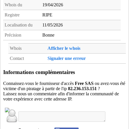
whi38
- Saint-Hilaire (13 km)
Whois du
19/04/2026
wis38
- Saint-ismier (6 km)
Registre
RIPE
wmh38
- Saint-Martin-d'Heres (6 km)
Localisation du
11/05/2026
wmu38
- Saint-Martin-d'Uriage (5 km)
wni38
- Saint-Nizier-du-Moucherotte (16 km)
Précision
Bonne
ycl38
- Le Pont-de-Claix (13 km)
Whois
Afficher le whois
Contact
Signaler une erreur
Informations complémentaires
Connaissez-vous le fournisseur d'accès
Free SAS
ou avez-vous été
victime d'un piratage à partir de l'ip
82.236.153.151
?
Laissez nous un commentaire afin d'informer la communauté de
votre expérience avec cette adresse IP.