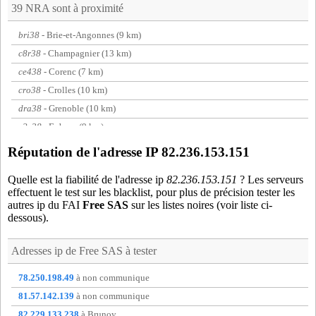
39 NRA sont à proximité
bri38
- Brie-et-Angonnes (9 km)
c8r38
- Champagnier (13 km)
ce438
- Corenc (7 km)
cro38
- Crolles (10 km)
dra38
- Grenoble (10 km)
e2e38
- Eybens (9 km)
ech01
- Miribel (13 km)
Réputation de l'adresse IP 82.236.153.151
eup38
- Grenoble (8 km)
Quelle est la fiabilité de l'adresse ip
82.236.153.151
? Les serveurs
fon38
- Fontaine (13 km)
effectuent le test sur les blacklist, pour plus de précision tester les
gie38
- Gieres (4 km)
autres ip du FAI
Free SAS
sur les listes noires (voir liste ci-
dessous).
gon38
- Goncelin (19 km)
jar38
- Champ-sur-drac (17 km)
Adresses ip de
Free SAS
à tester
mey38
- Meylan (5 km)
mir01
- Miribel (13 km)
78.250.198.49
à non communique
mut38
- Grenoble (8 km)
81.57.142.139
à non communique
noy38
- Noyarey (17 km)
82.229.133.238
à Brunoy