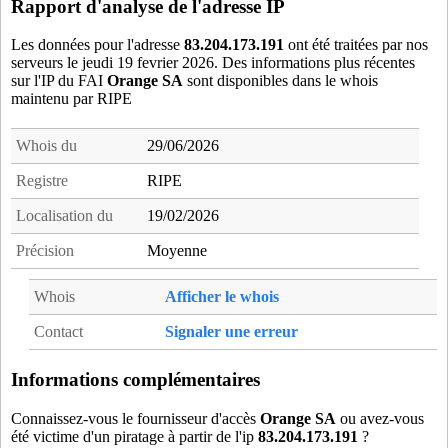
Rapport d'analyse de l'adresse IP
75116PAS
- PARIS 16 (12 km)
75116PLR
- PARIS 16 (12 km)
Les données pour l'adresse
83.204.173.191
ont été traitées par nos
serveurs le jeudi 19 fevrier 2026. Des informations plus récentes
75116PPE
- PARIS 16 (12 km)
sur l'IP du FAI
Orange SA
sont disponibles dans le whois
75117CAR
- PARIS 17 (5 km)
maintenu par RIPE
75117TER
- PARIS 17 (5 km)
75118MAR
- PARIS 18 (5 km)
Whois du
29/06/2026
75118MON
- PARIS 18 (5 km)
Registre
RIPE
75120MEN
- PARIS 20 (9 km)
Localisation du
19/02/2026
77108CHC
- Chelles (19 km)
77108CHE
- Chelles (19 km)
Précision
Moyenne
77291MES
- Le Mesnil-Amelot (20 km)
Whois
Afficher le whois
78092BOU
- Bougival (18 km)
78172CNF
- Conflans-Sainte-Honorine (20 km)
Contact
Signaler une erreur
78311HOU
- Houilles (12 km)
78358MLA
- Maisons-Laffitte (15 km)
Informations complémentaires
78418MTS
- Montesson (16 km)
Connaissez-vous le fournisseur d'accès
Orange SA
ou avez-vous
78551SGE
- Saint-Germain-en-Laye (19 km)
été victime d'un piratage à partir de l'ip
83.204.173.191
?