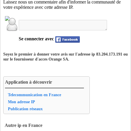
Laissez nous un commentaire afin d'informer la communauté de
78586SAT
- Sartrouville (13 km)
votre expérience avec cette adresse IP.
78586ZAY
- Sartrouville (13 km)
78650VES
- Le Vesinet (17 km)
92004GRE
- Asnieres-sur-Seine (5 km)
92012BGN
- Boulogne-Billancourt (14 km)
Se connecter avec
92012MOL
- Boulogne-Billancourt (14 km)
92022CVL
- Chaville (18 km)
Soyez le premier à donner votre avis sur l'adresse ip 83.204.173.191 ou
92023CLA
- Clamart (17 km)
sur le fournisseur d'acces
Orange SA
.
92023MIC
- Clamart (17 km)
92026DEF
- Courbevoie (8 km)
92035CHA
- La Garenne-Colombes (9 km)
Application à découvrir
92036GEN
- Gennevilliers (5 km)
92040IMS
- Issy-les-Moulineaux (14 km)
Telecommunication en France
92044LEV
- Levallois-Perret (7 km)
Mon adresse IP
92044PER
- Levallois-Perret (7 km)
Publication réseaux
92048OBS
- Meudon (17 km)
92049MAR
- Montrouge (14 km)
Autre ip en France
92050NAN
- Nanterre (12 km)