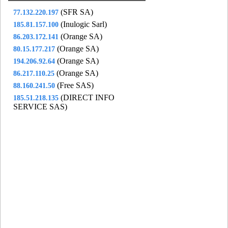
(SFR SA)
77.132.220.197
92051NEY
- Neuilly-sur-Seine (9 km)
(Inulogic Sarl)
185.81.157.100
92062PUT
- Puteaux (10 km)
(Orange SA)
86.203.172.141
92063RUE
- Rueil-Malmaison (15 km)
(Orange SA)
80.15.177.217
92064STC
- Saint-Cloud (15 km)
(Orange SA)
194.206.92.64
92071ROB
- Sceaux (18 km)
(Orange SA)
86.217.110.25
92073LON
- Suresnes (12 km)
(Free SAS)
88.160.241.50
92076VAU
- Vaucresson (18 km)
(DIRECT INFO
185.51.218.135
93001FLA
- Aubervilliers (4 km)
SERVICE SAS)
93005AUL
- Aulnay-sous-Bois (10 km)
93006BGL
- Bagnolet (9 km)
93006GAM
- Bagnolet (9 km)
93007BLM
- Le Blanc-Mesnil (8 km)
93008BNY
- Bobigny (7 km)
93010BDY
- Bondy (10 km)
93013AVI
- Le Bourget (5 km)
93027COU
- La Courneuve (3 km)
93031ORG
- Epinay-sur-Seine (3 km)