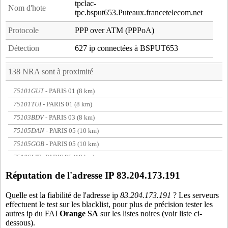
tpclac-
Nom d'hote
tpc.bsput653.Puteaux.francetelecom.net
Protocole
PPP over ATM (PPPoA)
Détection
627 ip connectées à BSPUT653
138 NRA sont à proximité
75101GUT
- PARIS 01 (8 km)
75101TUI
- PARIS 01 (8 km)
75103BDV
- PARIS 03 (8 km)
75105DAN
- PARIS 05 (10 km)
75105GOB
- PARIS 05 (10 km)
75106LIT
- PARIS 06 (10 km)
75107INV
- PARIS 07 (10 km)
Réputation de l'adresse IP 83.204.173.191
75107SEG
- PARIS 07 (10 km)
Quelle est la fiabilité de l'adresse ip
83.204.173.191
? Les serveurs
75108ANJ
- PARIS 08 (8 km)
effectuent le test sur les blacklist, pour plus de précision tester les
75108BEA
- PARIS 08 (8 km)
autres ip du FAI
Orange SA
sur les listes noires (voir liste ci-
dessous).
75108LAB
- PARIS 08 (8 km)