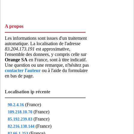
93047MFL
- Montfermeil (16 km)
93048MTL
- Montreuil (11 km)
93050NEU
- Neuilly-sur-Marne (16 km)
A propos
93050NLY
- Neuilly-sur-Marne (16 km)
93051NSG
- Noisy-le-Grand (19 km)
Les informations sont issues d'un traitement
automatique. La localisation de l'adresse
93051NYR
- Noisy-le-Grand (19 km)
83.204.173.191
est approximative,
93051VLS
- Noisy-le-Grand (19 km)
l'ensemble des donnees, y compris celle sur
Orange SA
en France, sont à titre indicatif.
93055VIL
- Pantin (6 km)
Une question ou une remarque, n'hésitez pas
93062RAI
- Le Raincy (13 km)
contacter l'auteur
ou à l'aide du formulaire
en bas de page.
93064RNY
- Rosny-sous-Bois (12 km)
93070STO
- Saint-Ouen (3 km)
Localisation ip récente
93071SEV
- Sevran (13 km)
93073TLF
- Tremblay-en-France (15 km)
(France)
90.2.4.16
93073TRE
- Tremblay-en-France (15 km)
(France)
109.218.10.70
94002ALF
- Alfortville (16 km)
(France)
85.192.239.83
94016CAC
- Cachan (16 km)
(France)
82.216.138.144
94017CPY
- Champigny-sur-Marne (18 km)
(France)
82.66.1.253