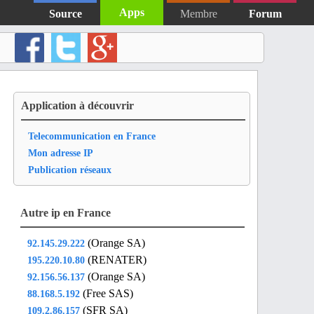
Apps
Source
Membre
Forum
Application à découvrir
Telecommunication en France
Mon adresse IP
Publication réseaux
Autre ip en France
(Orange SA)
92.145.29.222
(RENATER)
195.220.10.80
(Orange SA)
92.156.56.137
(Free SAS)
88.168.5.192
(SFR SA)
109.2.86.157