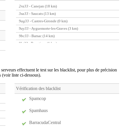
2ra33
- Canejan (18 km)
3sa33
- Saucats (13 km)
9ag33
- Castres-Gironde (0 km)
9ay33
- Ayguemorte-les-Graves (3 km)
9bc33
- Barsac (14 km)
9bt33
- Beautiran (1 km)
9cm33
- Camblanes-et-Meynac (8 km)
9cp33
- Saint-Caprais-de-Bordeaux (6 km)
9es33
- Espiet (19 km)
serveurs effectuent le test sur les blacklist, pour plus de précision
9pr33
- Preignac (17 km)
s (voir liste ci-dessous).
9ri33
- Rions (8 km)
alo33
- Pessac (18 km)
Vérification des blacklist
aqu33
- Bordeaux (18 km)
Spamcop
atz33
- Artigues-pres-Bordeaux (19 km)
Spamhaus
bas33
- Bordeaux (18 km)
bdn33
- Bordeaux (18 km)
BarracudaCentral
beg33
- Begles (13 km)