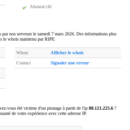
blc33
- Bouliac (14 km)
Abuseat cbl
bre33
- La Brede (7 km)
c2433
- Cestas (19 km)
c3c33
- Camarsac (16 km)
es par nos serveurs le samedi 7 mars 2026. Des informations plus
c3m33
- Cambes (4 km)
ns le whois maintenu par RIPE
cad33
- Cadaujac (9 km)
cal33
- Cadillac (12 km)
Whois
Afficher le whois
cau33
- Bordeaux (18 km)
Contact
Signaler une erreur
cer33
- Cerons (11 km)
ces33
- Cestas (19 km)
che33
- Bordeaux (18 km)
cht33
- Bordeaux (18 km)
cjp33
- Canejan (18 km)
cre33
- Creon (12 km)
ez-vous été victime d'un piratage à partir de l'ip
88.121.225.6
?
fzd33
- Floirac (17 km)
auté de votre expérience avec cette adresse IP.
gra33
- Gradignan (16 km)
hil33
- Fargues-Saint-Hilaire (14 km)