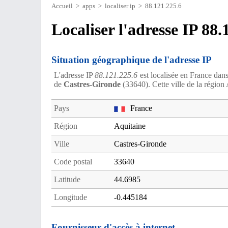
Accueil
>
apps
>
localiser ip
> 88.121.225.6
Localiser l'adresse IP 88.
Situation géographique de l'adresse IP
L'adresse IP
88.121.225.6
est localisée en France dan
de
Castres-Gironde
(33640). Cette ville de la régio
Pays
France
Région
Aquitaine
Ville
Castres-Gironde
Code postal
33640
Latitude
44.6985
Longitude
-0.445184
Fournisseur d'accès à internet