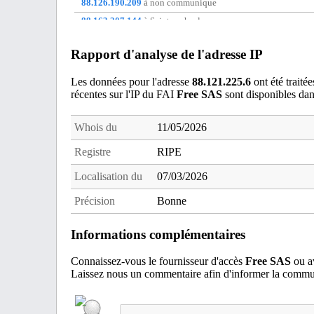
88.126.190.209
à non communique
88.163.207.144
à Saint-raphael
88.170.214.4
à Paris 16
Rapport d'analyse de l'adresse IP
88.175.160.151
à Saint-Denis
91.163.225.108
à non communique
Les données pour l'adresse
88.121.225.6
ont été traité
récentes sur l'IP du FAI
Free SAS
sont disponibles da
91.172.73.52
à non communique
Whois du
11/05/2026
Registre
RIPE
Localisation du
07/03/2026
Précision
Bonne
Informations complémentaires
Connaissez-vous le fournisseur d'accès
Free SAS
ou av
Laissez nous un commentaire afin d'informer la commun