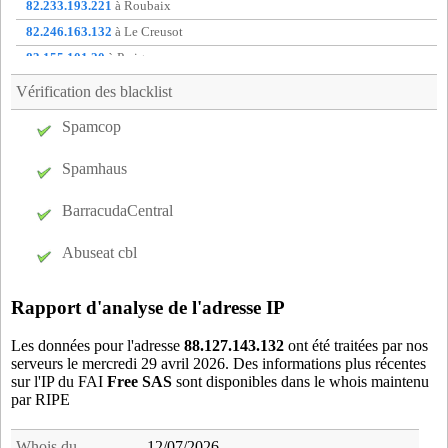
spy59
- Spycker (10 km)
82.233.193.221
à Roubaix
ste59
- Pitgam (14 km)
82.246.163.132
à Le Creusot
tet59
- Teteghem (6 km)
83.155.101.20
à Perigueux
wor59
- Wormhout (20 km)
88.124.151.45
à non communique
Vérification des blacklist
zeg59
- Zegerscappel (18 km)
88.165.180.197
à Angicourt
Spamcop
88.180.20.211
à Fareins
88.188.8.28
à Cluny
Spamhaus
BarracudaCentral
Abuseat cbl
Rapport d'analyse de l'adresse IP
Les données pour l'adresse
88.127.143.132
ont été traitées par nos
serveurs le mercredi 29 avril 2026. Des informations plus récentes
sur l'IP du FAI
Free SAS
sont disponibles dans le whois maintenu
par RIPE
Whois du
12/07/2026