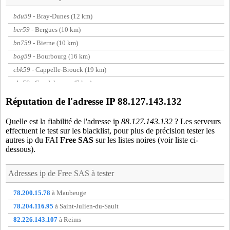
bdu59
- Bray-Dunes (12 km)
ber59
- Bergues (10 km)
bn759
- Bierne (10 km)
bog59
- Bourbourg (16 km)
cbk59
- Cappelle-Brouck (19 km)
cke59
- Coudekerque (7 km)
fma59
- Grande-Synthe (6 km)
Réputation de l'adresse IP 88.127.143.132
gra59
- Gravelines (19 km)
Quelle est la fiabilité de l'adresse ip
88.127.143.132
? Les serveurs
gsy59
- Grande-synthe (7 km)
effectuent le test sur les blacklist, pour plus de précision tester les
gsz59
- Dunkerque (2 km)
autres ip du FAI
Free SAS
sur les listes noires (voir liste ci-
dessous).
kil59
- Killem (17 km)
lon59
- Loon-Plage (12 km)
Adresses ip de
Free SAS
à tester
mai59
- Dunkerque (2 km)
mal59
- Dunkerque (1 km)
78.200.15.78
à Maubeuge
poi59
- Dunkerque (0 km)
78.204.116.95
à Saint-Julien-du-Sault
rpe59
- Rexpoede (17 km)
82.226.143.107
à Reims