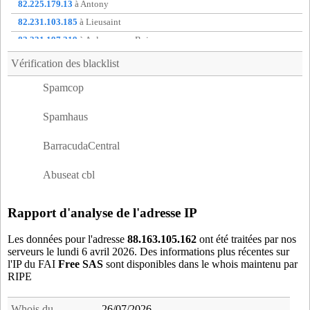
chm91
- Chamarande (8 km)
82.225.179.13
à Antony
cmz91
- Chilly-Mazarin (14 km)
82.231.103.185
à Lieusaint
cor91
- Corbeil-Essonnes (17 km)
82.231.197.219
à Aulnay-sous-Bois
cou91
- Le Coudray-Montceaux (17 km)
82.254.126.199
à non communique
Vérification des blacklist
dou91
- Dourdan (18 km)
88.124.248.156
à Aurillac
Spamcop
dve91
- Draveil (17 km)
88.176.150.170
à Cognac
dvi91
- Draveil (17 km)
88.177.89.66
à Le Tremblay-sur-Mauldre
Spamhaus
egt91
- D'huison-Longueville (16 km)
eta91
- Etampes (18 km)
BarracudaCentral
etr91
- Etrechy (11 km)
Abuseat cbl
evr91
- Evry (16 km)
fer91
- La Ferte-Alais (13 km)
Rapport d'analyse de l'adresse IP
for91
- La Foret-le-Roi (19 km)
gov91
- Gometz-la-Ville (13 km)
Les données pour l'adresse
88.163.105.162
ont été traitées par nos
serveurs le lundi 6 avril 2026. Des informations plus récentes sur
itt91
- Itteville (10 km)
l'IP du FAI
Free SAS
sont disponibles dans le whois maintenu par
lar91
- Lardy (8 km)
RIPE
lim91
- Limours (14 km)
lis91
- Lisses (12 km)
Whois du
26/07/2026