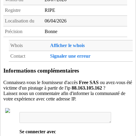
lju91
- Longjumeau (13 km)
Registre
RIPE
mar91
- Marolles-en-Hurepoix (4 km)
Localisation du
06/04/2026
mas91
- Massy (17 km)
men91
- Mennecy (14 km)
Précision
Bonne
mor91
- Sainte-Genevieve-des-Bois (9 km)
Whois
Afficher le whois
mry91
- Montlhery (6 km)
mtg91
- Montgeron (20 km)
Contact
Signaler une erreur
mu891
- Marcoussis (7 km)
mxl91
- Brieres-les-scelles (16 km)
Informations complémentaires
pui91
- Puiselet-le-Marais (20 km)
Connaissez-vous le fournisseur d'accès
Free SAS
ou avez-vous été
ris91
- Ris-orangis (14 km)
victime d'un piratage à partir de l'ip
88.163.105.162
?
Laissez nous un commentaire afin d'informer la communauté de
roc78
- Rochefort-en-Yvelines (19 km)
votre expérience avec cette adresse IP.
s4b78
- Saint-Remy-les-Chevreuse (19 km)
sac91
- Saclay (18 km)
sch91
- Saint-Cheron (10 km)
scy91
- Saint-Cyr-sous-Dourdan (16 km)
Se connecter avec
sgc91
- Saint-Germain-les-Corbeil (18 km)