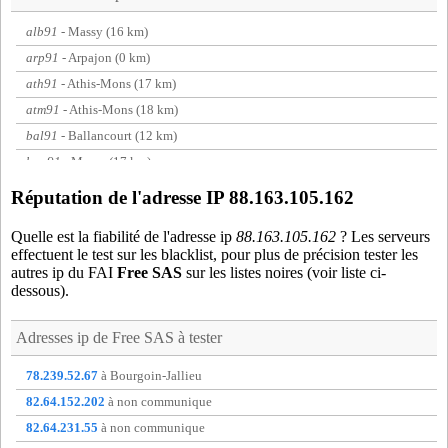
alb91
- Massy (16 km)
arp91
- Arpajon (0 km)
ath91
- Athis-Mons (17 km)
atm91
- Athis-Mons (18 km)
bal91
- Ballancourt (12 km)
bau91
- Massy (17 km)
bie91
- Bievres (19 km)
Réputation de l'adresse IP 88.163.105.162
bny92
- Antony (19 km)
Quelle est la fiabilité de l'adresse ip
88.163.105.162
? Les serveurs
boi91
- Boissy-sous-Saint-Yon (4 km)
effectuent le test sur les blacklist, pour plus de précision tester les
bon91
- Bondoufle (10 km)
autres ip du FAI
Free SAS
sur les listes noires (voir liste ci-
dessous).
bou91
- Boutigny (19 km)
bre91
- Breuillet (6 km)
Adresses ip de
Free SAS
à tester
bri91
- Briis-sous-Forges (10 km)
bty91
- Bretigny-sur-orge (6 km)
78.239.52.67
à Bourgoin-Jallieu
bur91
- Bures-sur-yvette (14 km)
82.64.152.202
à non communique
che91
- Chevannes (15 km)
82.64.231.55
à non communique