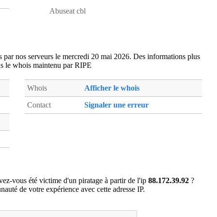
lzz78
- Limetz-Villez (5 km)
Abuseat cbl
maa78
- Mantes-la-Jolie (20 km)
mab78
- Buchelay (18 km)
mou78
- Mousseaux-sur-Seine (13 km)
es par nos serveurs le mercredi 20 mai 2026. Des informations plus
ney27
- Neuilly (17 km)
ns le whois maintenu par RIPE
pac27
- Pacy-sur-Eure (10 km)
ros78
- Rosny-sur-seine (14 km)
Whois
Afficher le whois
sek76
- Rouvray (11 km)
Contact
Signaler une erreur
stc95
- Saint-Clair-sur-Epte (19 km)
thi27
- Les Thilliers-en-Vexin (19 km)
ver27
- Vernon (0 km)
vet95
- Vetheuil (16 km)
ez-vous été victime d'un piratage à partir de l'ip
88.172.39.92
?
auté de votre expérience avec cette adresse IP.