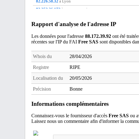
82.226.58.32
à Lyon
82.253.26.172
à non communique
83.155.113.105
à Nantes
Rapport d'analyse de l'adresse IP
83.157.0.149
à Mitry-mory
88.160.219.8
à Le Vaudreuil
Les données pour l'adresse
88.172.39.92
ont été traité
récentes sur l'IP du FAI
Free SAS
sont disponibles da
88.168.134.100
à Trelaze
Whois du
28/04/2026
Registre
RIPE
Localisation du
20/05/2026
Précision
Bonne
Informations complémentaires
Connaissez-vous le fournisseur d'accès
Free SAS
ou av
Laissez nous un commentaire afin d'informer la commun