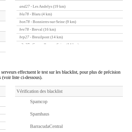
and27
- Les Andelys (19 km)
bla78
- Blaru (4 km)
bon78
- Bonnieres-sur-Seine (9 km)
bre78
- Breval (16 km)
brp27
- Breuilpont (14 km)
c2n27
- Courcelles-sur-Seine (14 km)
coc27
- Houlbec-Cocherel (9 km)
crx27
- La Croix-Saint-Leufroy (18 km)
ecs27
- Ecos (12 km)
serveurs effectuent le test sur les blacklist, pour plus de précision
fom78
- Fontenay-Mauvoisin (18 km)
s (voir liste ci-dessous).
fon27
- Fontaine-Bellenger (20 km)
gai27
- Gaillon (14 km)
Vérification des blacklist
gas27
- Gasny (9 km)
Spamcop
got27
- Saint-Pierre-d'Autils (5 km)
Spamhaus
hee27
- La Heuniere (6 km)
lom78
- Lommoye (10 km)
BarracudaCentral
lon78
- Longnes (20 km)