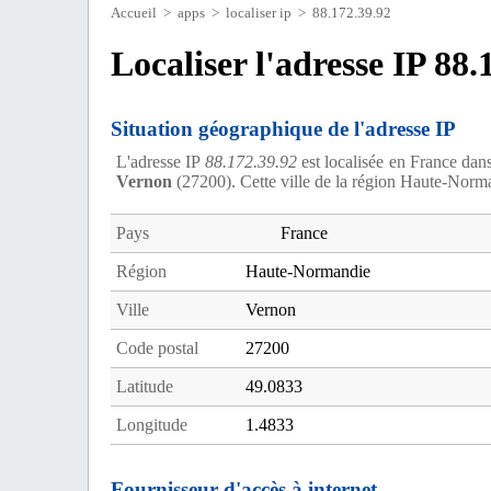
Accueil
>
apps
>
localiser ip
> 88.172.39.92
Localiser l'adresse IP 88.
Situation géographique de l'adresse IP
L'adresse IP
88.172.39.92
est localisée en France dan
Vernon
(27200). Cette ville de la région Haute-Norm
Pays
France
Région
Haute-Normandie
Ville
Vernon
Code postal
27200
Latitude
49.0833
Longitude
1.4833
Fournisseur d'accès à internet