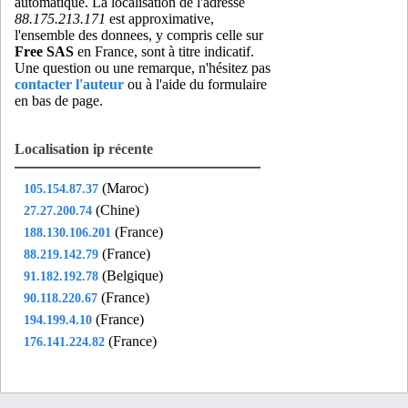
automatique. La localisation de l'adresse
88.175.213.171
est approximative,
l'ensemble des donnees, y compris celle sur
Free SAS
en France, sont à titre indicatif.
Une question ou une remarque, n'hésitez pas
contacter l'auteur
ou à l'aide du formulaire
en bas de page.
Localisation ip récente
(Maroc)
105.154.87.37
(Chine)
27.27.200.74
(France)
188.130.106.201
(France)
88.219.142.79
(Belgique)
91.182.192.78
(France)
90.118.220.67
(France)
194.199.4.10
(France)
176.141.224.82