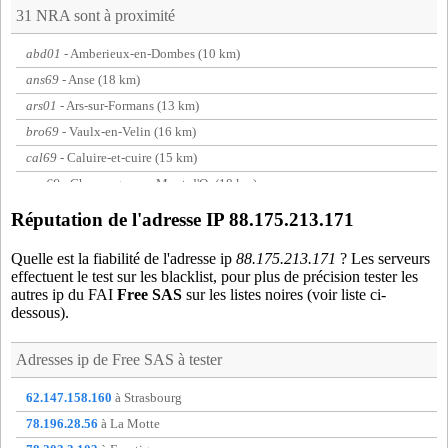
31 NRA sont à proximité
abd01
- Amberieux-en-Dombes (10 km)
ans69
- Anse (18 km)
ars01
- Ars-sur-Formans (13 km)
bro69
- Vaulx-en-Velin (16 km)
cal69
- Caluire-et-cuire (15 km)
cap69
- Champagne-au-Mont-d'Or (18 km)
civ69
- Chazay-d'Azergues (19 km)
Réputation de l'adresse IP 88.175.213.171
cl601
- Chalamont (19 km)
Quelle est la fiabilité de l'adresse ip
88.175.213.171
? Les serveurs
dec69
- Decines-charpieu (19 km)
effectuent le test sur les blacklist, pour plus de précision tester les
far01
- Fareins (18 km)
autres ip du FAI
Free SAS
sur les listes noires (voir liste ci-
dessous).
fon69
- Fontaines-sur-Saone (12 km)
jas01
- Jassans-Riottier (17 km)
Adresses ip de
Free SAS
à tester
jon69
- Jons (15 km)
lis69
- Lissieu (17 km)
62.147.158.160
à Strasbourg
mas01
- Massieux (9 km)
78.196.28.56
à La Motte
mex01
- Meximieux (19 km)