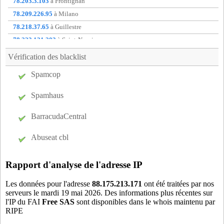
78.203.3.103
à Frontignan
mey69
- Meyzieu (17 km)
78.209.226.95
à Milano
mne69
- Lyon (19 km)
78.218.37.65
à Guillestre
mtl01
- Montluel (11 km)
78.223.131.203
à Saint-Nazaire
neu69
- Neuville-sur-saone (10 km)
78.239.132.76
à Beaumont-sur-Oise
Vérification des blacklist
ril69
- Rillieux (12 km)
82.239.143.170
à Marseille 12
Spamcop
s5c69
- Saint-Cyr-au-Mont-d'Or (15 km)
82.255.77.191
à non communique
sal69
- Villeurbanne (17 km)
83.152.116.24
à Bourges
Spamhaus
sta01
- Saint-Andre-de-Corcy (0 km)
tok69
- Villeurbanne (17 km)
BarracudaCentral
tre01
- Trevoux (14 km)
Abuseat cbl
v1a38
- Villette-d'Anthon (19 km)
vev69
- Vaulx-en-velin (15 km)
Rapport d'analyse de l'adresse IP
vfc69
- Villefranche-sur-saone (19 km)
vil69
- Villeurbanne (17 km)
Les données pour l'adresse
88.175.213.171
ont été traitées par nos
serveurs le mardi 19 mai 2026. Des informations plus récentes sur
vld01
- Villars-les-Dombes (11 km)
l'IP du FAI
Free SAS
sont disponibles dans le whois maintenu par
RIPE