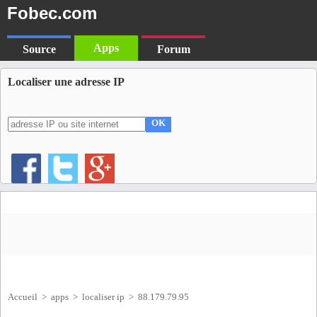
Fobec.com
Apps
Source
Forum
Localiser une adresse IP
OK
Accueil
>
apps
>
localiser ip
> 88.179.79.95