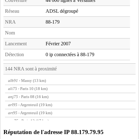
Couverture
44 000 lignes à Versailles
Réseau
ADSL dégroupé
NRA
88-179
Nom
Lancement
Février 2007
Détection
0 ip connectées à 88-179
144 NRA sont à proximité
alb91
- Massy (13 km)
ali75
- Paris 10 (18 km)
anj75
- Paris 08 (16 km)
arl95
- Argenteuil (19 km)
art95
- Argenteuil (19 km)
aur75
- Paris 13 (17 km)
aut75
- Paris 16 (13 km)
Réputation de l'adresse IP 88.179.79.95
bar75
- Paris 15 (13 km)