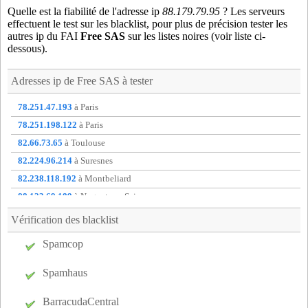
Quelle est la fiabilité de l'adresse ip
88.179.79.95
? Les serveurs
bas75
- Paris 16 (13 km)
effectuent le test sur les blacklist, pour plus de précision tester les
bau91
- Massy (13 km)
autres ip du FAI
Free SAS
sur les listes noires (voir liste ci-
dessous).
bdv75
- Paris 03 (18 km)
bea75
- Paris 08 (16 km)
Adresses ip de
Free SAS
à tester
bgn92
- Boulogne-billancourt (9 km)
bie91
- Bievres (8 km)
78.251.47.193
à Paris
bne75
- Paris 14 (15 km)
78.251.198.122
à Paris
bny92
- Antony (13 km)
82.66.73.65
à Toulouse
bob75
- Paris 13 (17 km)
82.224.96.214
à Suresnes
boi78
- Bois-d'arcy (9 km)
82.238.118.192
à Montbeliard
bou78
- Bougival (7 km)
88.123.69.189
à Nogent-sur-Seine
bre75
- Paris 12 (19 km)
88.173.192.99
à Lunel
Vérification des blacklist
bri91
- Briis-sous-Forges (20 km)
88.174.195.192
à Douai
Spamcop
bur91
- Bures-sur-yvette (11 km)
88.174.231.190
à Saint-germain-en-laye
c8p78
- Carrieres-sous-Poissy (18 km)
88.191.117.184
à Vitry-sur-Seine
Spamhaus
cac94
- Cachan (15 km)
car75
- Paris 17 (17 km)
BarracudaCentral