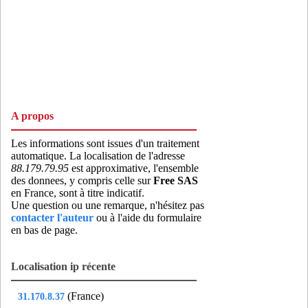
mts78
- Montesson (14 km)
mu891
- Marcoussis (19 km)
mur75
- Paris 16 (13 km)
nan92
- Nanterre (12 km)
nea78
- Neauphle-le-Chateau (17 km)
ney92
- Neuilly-sur-seine (13 km)
A propos
noi78
- Noisy-le-roi (7 km)
nor75
- Paris 10 (18 km)
Les informations sont issues d'un traitement
automatique. La localisation de l'adresse
obs92
- Meudon (8 km)
88.179.79.95
est approximative, l'ensemble
org78
- Orgeval (17 km)
des donnees, y compris celle sur
Free SAS
en France, sont à titre indicatif.
paj75
- Paris 18 (19 km)
Une question ou une remarque, n'hésitez pas
pas75
- Paris 16 (13 km)
contacter l'auteur
ou à l'aide du formulaire
en bas de page.
per92
- Levallois-perret (16 km)
pes75
- Paris 05 (16 km)
Localisation ip récente
pha75
- Paris 11 (19 km)
pie78
- Elancourt (14 km)
(France)
31.170.8.37
pil75
- Paris 18 (19 km)