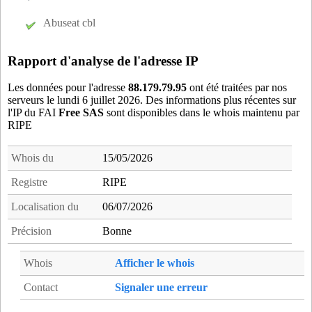
cas75
- Paris 15 (13 km)
Abuseat cbl
cer78
- Cernay-la-Ville (18 km)
cev75
- Paris 15 (13 km)
Rapport d'analyse de l'adresse IP
cha75
- Paris 15 (13 km)
cha92
- Colombes (16 km)
Les données pour l'adresse
88.179.79.95
ont été traitées par nos
serveurs le lundi 6 juillet 2026. Des informations plus récentes sur
che78
- Le Chesnay (4 km)
l'IP du FAI
Free SAS
sont disponibles dans le whois maintenu par
chp75
- Paris 18 (19 km)
RIPE
chv78
- Chevreuse (12 km)
chy94
- Chevilly-Larue (17 km)
Whois du
15/05/2026
cla92
- Clamart (10 km)
Registre
RIPE
cmz91
- Chilly-Mazarin (17 km)
Localisation du
06/07/2026
coi78
- Coignieres (17 km)
crz75
- Paris 12 (19 km)
Précision
Bonne
cvl92
- Chaville (4 km)
Whois
Afficher le whois
dam78
- Dampierre-en-Yvelines (15 km)
dan75
- Paris 05 (16 km)
Contact
Signaler une erreur
def92
- Courbevoie (14 km)