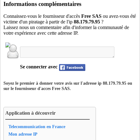
did75
- Paris 12 (19 km)
Informations complémentaires
ess78
- Les Essarts-le-Roi (20 km)
Connaissez-vous le fournisseur d'accès
Free SAS
ou avez-vous été
feu78
- Feucherolles (14 km)
victime d'un piratage à partir de l'ip
88.179.79.95
?
Laissez nous un commentaire afin d'informer la communauté de
fil75
- Paris 03 (18 km)
votre expérience avec cette adresse IP.
gam92
- Montrouge (14 km)
gen92
- Gennevilliers (19 km)
gob75
- Paris 05 (16 km)
gov91
- Gometz-la-Ville (14 km)
Se connecter avec
gre92
- Asnieres (17 km)
gut75
- Paris 01 (17 km)
Soyez le premier à donner votre avis sur l'adresse ip 88.179.79.95 ou
guy78
- Guyancourt (6 km)
sur le fournisseur d'acces
Free SAS
.
heu75
- Paris 17 (17 km)
hou78
- Houilles (14 km)
ims92
- Issy-les-moulineaux (10 km)
Application à découvrir
inv75
- Paris 07 (15 km)
ivr94
- Ivry-sur-Seine (18 km)
Telecommunication en France
jav75
- Paris 15 (13 km)
Mon adresse IP