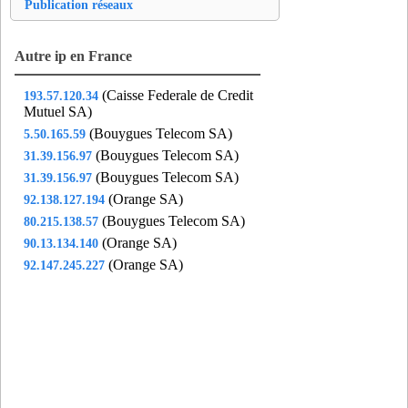
jem75
- Paris 10 (18 km)
Publication réseaux
lab75
- Paris 08 (16 km)
lev92
- Levallois-perret (16 km)
Autre ip en France
lim91
- Limours (18 km)
(Caisse Federale de Credit
193.57.120.34
lit75
- Paris 06 (16 km)
Mutuel SA)
lju91
- Longjumeau (17 km)
(Bouygues Telecom SA)
5.50.165.59
log78
- Les-loges-en-josas (4 km)
(Bouygues Telecom SA)
31.39.156.97
lon92
- Suresnes (10 km)
(Bouygues Telecom SA)
31.39.156.97
mar75
- Paris 18 (19 km)
(Orange SA)
92.138.127.194
mar92
- Montrouge (14 km)
(Bouygues Telecom SA)
80.215.138.57
mas91
- Massy (13 km)
(Orange SA)
90.13.134.140
mes78
- Le Mesnil-Saint-Denis (14 km)
(Orange SA)
92.147.245.227
mic92
- Clamart (10 km)
mla78
- Maisons-laffitte (17 km)
mlr78
- Marly-le-Roi (8 km)
mna75
- Paris 13 (17 km)
mol92
- Boulogne-billancourt (9 km)
mon75
- Paris 18 (19 km)