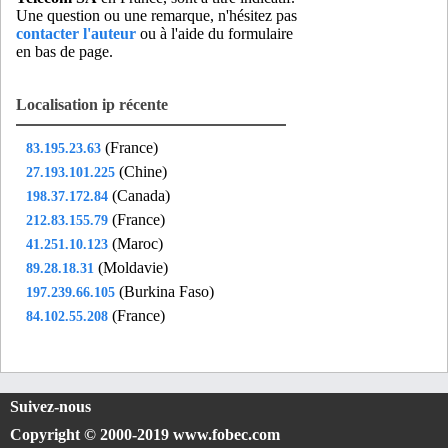
Une question ou une remarque, n'hésitez pas
contacter l'auteur
ou à l'aide du formulaire
en bas de page.
Localisation ip récente
(France)
83.195.23.63
(Chine)
27.193.101.225
(Canada)
198.37.172.84
(France)
212.83.155.79
(Maroc)
41.251.10.123
(Moldavie)
89.28.18.31
(Burkina Faso)
197.239.66.105
(France)
84.102.55.208
Suivez-nous
Copyright © 2000-2019 www.fobec.com