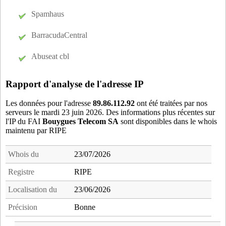
blc33
- Bouliac (6 km)
176.184.71.91
à Poissy
Spamhaus
bre33
- La Brede (17 km)
c2433
- Cestas (13 km)
BarracudaCentral
c3c33
- Camarsac (16 km)
Abuseat cbl
c3m33
- Cambes (14 km)
cad33
- Cadaujac (10 km)
Rapport d'analyse de l'adresse IP
cau33
- Bordeaux (0 km)
cbl33
- Carbon-blanc (8 km)
Les données pour l'adresse
89.86.112.92
ont été traitées par nos
serveurs le mardi 23 juin 2026. Des informations plus récentes sur
ces33
- Cestas (14 km)
l'IP du FAI
Bouygues Telecom SA
sont disponibles dans le whois
che33
- Bordeaux (0 km)
maintenu par RIPE
cht33
- Bordeaux (0 km)
cjp33
- Canejan (10 km)
Whois du
23/07/2026
cre33
- Creon (18 km)
Registre
RIPE
czp33
- Cubzac-les-Ponts (18 km)
Localisation du
23/06/2026
eha33
- Le Haillan (10 km)
eys33
- Eysines (9 km)
Précision
Bonne
fzd33
- Floirac (3 km)