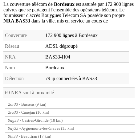
La couverture télécom de
Bordeaux
est assurée par 172 900 lignes
cuivres que se partagent l'ensemble des opérateurs télécom. Le
fournisseur d'accès Bouygues Telecom SA possède son propre
NRA BAS33
dans la ville, mis en service au cours de
Couverture
172 900 lignes à Bordeaux
Réseau
ADSL dégroupé
NRA
BAS33-H04
Nom
Bordeaux
Détection
79 ip connectées à BAS33
69 NRA sont à proximité
2or33
- Bassens (9 km)
2ra33
- Canejan (10 km)
9ag33
- Castres-Gironde (18 km)
9ay33
- Ayguemorte-les-Graves (15 km)
9bt33
- Beautiran (17 km)