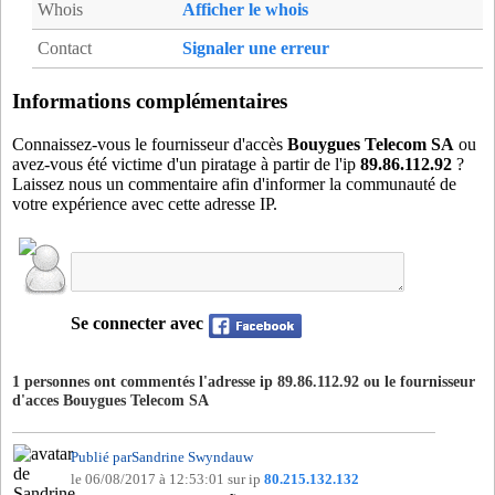
Whois
Afficher le whois
gra33
- Gradignan (8 km)
hil33
- Fargues-Saint-Hilaire (10 km)
Contact
Signaler une erreur
ill33
- Saint-Jean-d'Illac (17 km)
izn33
- Izon (19 km)
Informations complémentaires
lat33
- Latresne (8 km)
Connaissez-vous le fournisseur d'accès
Bouygues Telecom SA
ou
lbs33
- Saint-Loubes (14 km)
avez-vous été victime d'un piratage à partir de l'ip
89.86.112.92
?
Laissez nous un commentaire afin d'informer la communauté de
leo33
- Leognan (11 km)
votre expérience avec cette adresse IP.
lor33
- Lormont (5 km)
lou33
- Le Pian-Medoc (16 km)
m2g33
- Merignac (9 km)
mac33
- Merignac (5 km)
Se connecter avec
mat33
- Martignas-sur-Jalle (16 km)
mca33
- Macau (20 km)
1 personnes ont commentés l'adresse ip 89.86.112.92 ou le fournisseur
med33
- Saint-Medard-d'Eyrans (14 km)
d'acces
Bouygues Telecom SA
mek33
- Bordeaux (0 km)
mos33
- Montussan (13 km)
Publié parSandrine Swyndauw
p3r33
- Parempuyre (13 km)
le 06/08/2017 à 12:53:01 sur ip
80.215.132.132