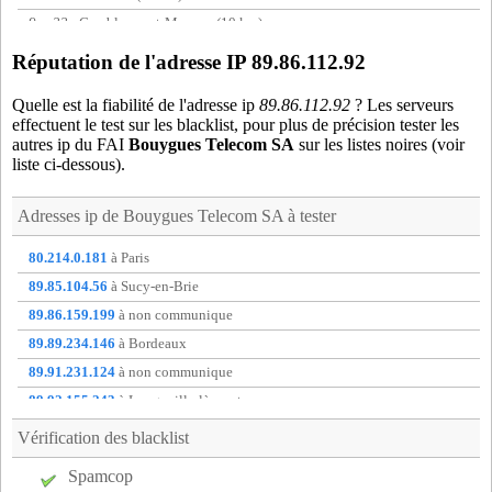
9cm33
- Camblanes-et-Meynac (10 km)
9cp33
- Saint-Caprais-de-Bordeaux (14 km)
Réputation de l'adresse IP 89.86.112.92
9dn33
- Saint-Medard-en-Jalles (14 km)
Quelle est la fiabilité de l'adresse ip
89.86.112.92
? Les serveurs
9lm33
- Le Pian-Medoc (16 km)
effectuent le test sur les blacklist, pour plus de précision tester les
9yv33
- Yvrac (10 km)
autres ip du FAI
Bouygues Telecom SA
sur les listes noires (voir
liste ci-dessous).
aae33
- Ambares-et-Lagrave (12 km)
alo33
- Pessac (5 km)
Adresses ip de
Bouygues Telecom SA
à tester
amb33
- Ambares-et-Lagrave (12 km)
ams33
- Ambes (20 km)
80.214.0.181
à Paris
aqu33
- Bordeaux (0 km)
89.85.104.56
à Sucy-en-Brie
atz33
- Artigues-pres-Bordeaux (7 km)
89.86.159.199
à non communique
aug33
- Merignac (5 km)
89.89.234.146
à Bordeaux
bdn33
- Bordeaux (0 km)
89.91.231.124
à non communique
beg33
- Begles (5 km)
89.92.155.243
à Longeville-lès-metz
bfc33
- Blanquefort (10 km)
89.94.33.48
à non communique
Vérification des blacklist
bft33
- Blanquefort (10 km)
176.157.26.128
à non communique
Spamcop
bge33
- Bruges (7 km)
176.180.37.89
à non communique