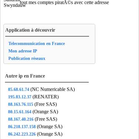
pac33
- Pessac (5 km)
tout mes comptes piratÃ©s avec cette adresse
pdm33
- Villenave-d'ornon (8 km)
pic33
- Merignac (5 km)
pot33
- Portets (19 km)
Application à découvrir
puc33
- Saint-Germain-du-Puch (20 km)
qui33
- Quinsac (11 km)
Telecommunication en France
sel33
- Saint-Selve (19 km)
Mon adresse IP
smj33
- Saint-Medard-en-Jalles (15 km)
Publication réseaux
sul33
- Saint-Sulpice-et-Cameyrac (16 km)
t2s33
- Tresses (8 km)
Autre ip en France
tal33
- Talence (3 km)
(NC Numericable SA)
85.68.61.74
tdo33
- Le Taillan-Medoc (11 km)
(RENATER)
195.83.12.37
toc33
- Cestas (14 km)
(Free SAS)
88.163.76.115
(Orange SA)
80.15.61.164
(Free SAS)
88.167.40.216
(Orange SA)
86.218.137.158
(Orange SA)
86.242.223.226