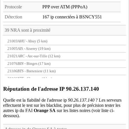
Protocole
PPP over ATM (PPPoA)
Détection
167 ip connectées à BSNCY551
39 NRA sont à proximité
21003AHU
- Ahuy (5 km)
21005AIS
- Aiserey (19 km)
21021ARC
- Arc-sur-Tille (12 km)
21076BIN
- Binges (17 km)
21106BTS
- Breteniere (11 km)
21166X7E
- Chenove (4 km)
21171CHE
- Chevigny-Saint-Sauveur (7 km)
Réputation de l'adresse IP 90.26.137.140
21192CO1
- Corcelles-les-Monts (8 km)
Quelle est la fiabilité de l'adresse ip
90.26.137.140
? Les serveurs
21227DAR
- Darois (11 km)
effectuent le test sur les blacklist, pour plus de précision tester les
21292GEN
- Genlis (16 km)
autres ip du FAI
Orange SA
sur les listes noires (voir liste ci-
dessous).
21295GEV
- Gevrey-Chambertin (12 km)
21320IZR
- Izier (12 km)