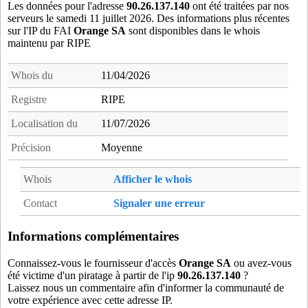
21622TTB
- Tart-le-Bas (19 km)
Les données pour l'adresse
90.26.137.140
ont été traitées par nos
serveurs le samedi 11 juillet 2026. Des informations plus récentes
21650URC
- Urcy (16 km)
sur l'IP du FAI
Orange SA
sont disponibles dans le whois
21657VA1
- Varois-et-Chaignot (7 km)
maintenu par RIPE
21661VEL
- Velars-sur-Ouche (10 km)
21716VOU
- Vougeot (17 km)
Whois du
11/04/2026
Registre
RIPE
Localisation du
11/07/2026
Précision
Moyenne
Whois
Afficher le whois
Contact
Signaler une erreur
Informations complémentaires
Connaissez-vous le fournisseur d'accès
Orange SA
ou avez-vous
été victime d'un piratage à partir de l'ip
90.26.137.140
?
Laissez nous un commentaire afin d'informer la communauté de
votre expérience avec cette adresse IP.