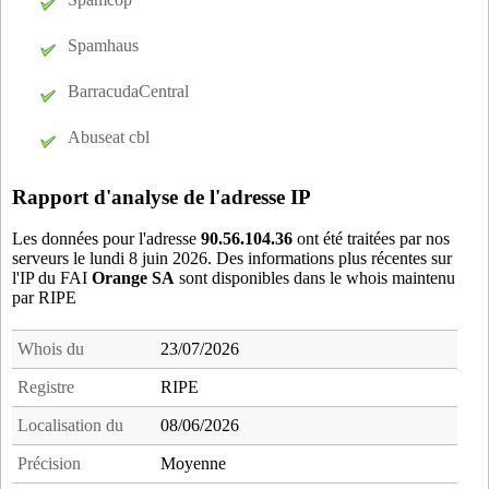
90.53.114.245
à Saint-Clement-les-Places
92.160.96.49
à Orleans
Spamhaus
BarracudaCentral
Abuseat cbl
Rapport d'analyse de l'adresse IP
Les données pour l'adresse
90.56.104.36
ont été traitées par nos
serveurs le lundi 8 juin 2026. Des informations plus récentes sur
l'IP du FAI
Orange SA
sont disponibles dans le whois maintenu
par RIPE
Whois du
23/07/2026
Registre
RIPE
Localisation du
08/06/2026
Précision
Moyenne