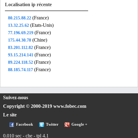
Localisation ip récente
(France)
80.215.88.22
(Etats-Unis)
13.32.25.62
(France)
77.196.69.219
(Chine)
175.44.30.78
(France)
83.201.112.82
(France)
93.15.214.141
(France)
89.224.118.52
(France)
88.185.74.117
Suivez-nous
Copyright © 2000-2019 www.fobec.com
Le site
Facebook
Twitter
Google +
0.010 sec - che - tpl 4.1