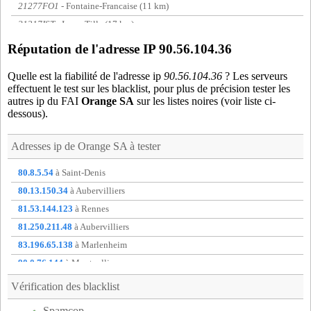
21277FO1
- Fontaine-Francaise (11 km)
21317IST
- Is-sur-Tille (17 km)
21320IZR
- Izier (19 km)
Réputation de l'adresse IP 90.56.104.36
21337LAM
- Lamarche-sur-Saone (19 km)
Quelle est la fiabilité de l'adresse ip
90.56.104.36
? Les serveurs
21361LX2
- Lux (8 km)
effectuent le test sur les blacklist, pour plus de précision tester les
21416MIR
- Mirebeau-sur-Beze (5 km)
autres ip du FAI
Orange SA
sur les listes noires (voir liste ci-
dessous).
21462NOR
- Norges-la-Ville (17 km)
21496PO4
- Pontailler-sur-Saone (17 km)
Adresses ip de
Orange SA
à tester
21522REN
- Reneve (9 km)
21540AP2
- Saint-Apollinaire (19 km)
80.8.5.54
à Saint-Denis
21555SJ1
- Saint-Julien (12 km)
80.13.150.34
à Aubervilliers
21562SM3
- Saint-Maurice-sur-Vingeanne (18 km)
81.53.144.123
à Rennes
21574VJE
- Saint-Seine-sur-Vingeanne (13 km)
81.250.211.48
à Aubervilliers
21599SEL
- Selongey (18 km)
83.196.65.138
à Marlenheim
21657VA1
- Varois-et-Chaignot (16 km)
90.0.76.144
à Montpellier
70024APM
- Apremont (19 km)
90.23.94.39
à Saint-Andre-de-l'Eure
Vérification des blacklist
70041AEY
- Autrey-les-Gray (15 km)
90.48.150.37
à non communique
Spamcop