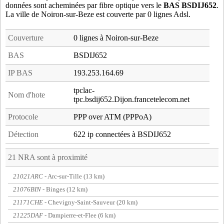
données sont acheminées par fibre optique vers le
BAS BSDIJ652
.
La ville de Noiron-sur-Beze est couverte par 0 lignes Adsl.
Couverture
0 lignes à Noiron-sur-Beze
BAS
BSDIJ652
IP BAS
193.253.164.69
tpclac-
Nom d'hote
tpc.bsdij652.Dijon.francetelecom.net
Protocole
PPP over ATM (PPPoA)
Détection
622 ip connectées à BSDIJ652
21 NRA sont à proximité
21021ARC
- Arc-sur-Tille (13 km)
21076BIN
- Binges (12 km)
21171CHE
- Chevigny-Saint-Sauveur (20 km)
21225DAF
- Dampierre-et-Flee (6 km)