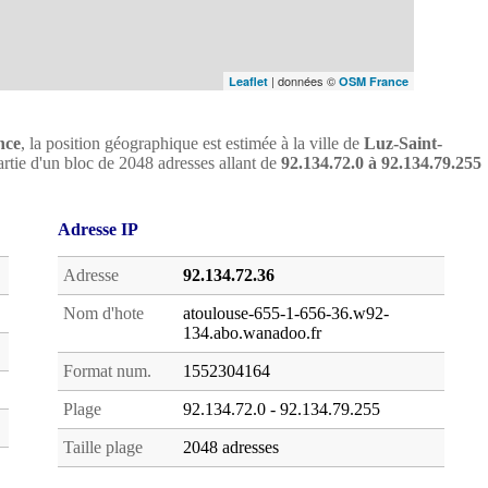
| données ©
Leaflet
OSM France
nce
, la position géographique est estimée à la ville de
Luz-Saint-
artie d'un bloc de 2048 adresses allant de
92.134.72.0 à 92.134.79.255
Adresse IP
Adresse
92.134.72.36
Nom d'hote
atoulouse-655-1-656-36.w92-
134.abo.wanadoo.fr
Format num.
1552304164
Plage
92.134.72.0 - 92.134.79.255
Taille plage
2048 adresses