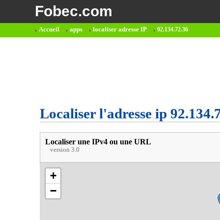
Fobec.com
Accueil
apps
localiser adresse IP
92.134.72.36
Localiser l'adresse ip 92.134.
Localiser une IPv4 ou une URL
version 3.0
+
−