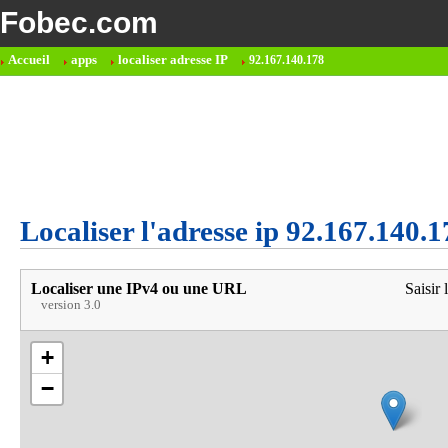
Fobec.com
Accueil
apps
localiser adresse IP
92.167.140.178
Localiser l'adresse ip 92.167.140.1
Localiser une IPv4 ou une URL
Saisir 
version 3.0
+
−