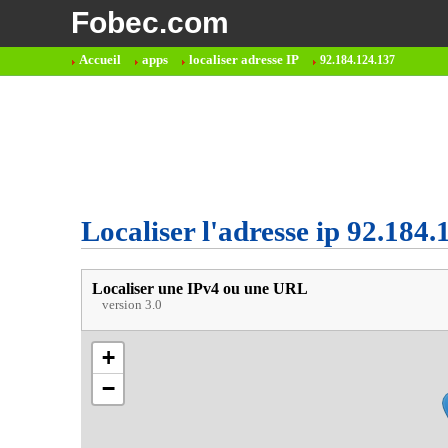
Fobec.com
Accueil
apps
localiser adresse IP
92.184.124.137
Localiser l'adresse ip 92.184.
Localiser une IPv4 ou une URL
version 3.0
+
−