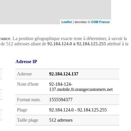
| données ©
Leaflet
OSM France
rance
. La position géographique exacte reste à déterminer, à savoir la
oc de 512 adresses allant de
92.184.124.0 à 92.184.125.255
attribué à la
Adresse IP
Adresse
92.184.124.137
Nom d'hote
92-184-124-
137.mobile.fr.orangecustomers.net
Format num.
1555594377
Plage
92.184.124.0 - 92.184.125.255
Taille plage
512 adresses