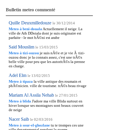
Bulletin meteo commenté
Quille Deuxmilledouze
le 30/12/2014
Meteo à beni-douala
Actuellement il neige. La
ville de Ath DDoiala dont je suis originaire est
parfaite - le mot bÃ©ni est arabe
Said Mouslim
le 15/03/2015
Meteo à tizi-ouzou
je suis nÃ©e et je vie Ã tizi-
ouzou donc je la connais assez, c'est une trÃ©s
belle ville pour peu que les autoritÃ©s la prenne
en charge.
Adel Elm
le 13/02/2015
Meteo à tipaza
la ville antique des roumain et
phÃ©nicien. ville de tourisme. trÃ©s beau rivage
Mariam Al Assila Nehab
le 27/01/2015
Meteo à blida
J'adore ma ville Blida surtout en
hiver lorsque ses montagnes sont beaux couvert
de neige
Nacer Saib
le 02/03/2016
Meteo à sour-el-ghozlane
tu te trompes ces une
ville departemental pendant la guerre