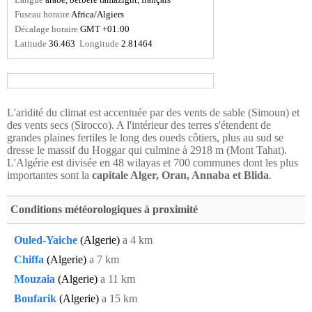
Langue
arabe, berbère tamazight, français
Fuseau horaire
Africa/Algiers
Décalage horaire
GMT +01:00
Latitude
36.463
Longitude
2.81464
L'aridité du climat est accentuée par des vents de sable (Simoun) et
des vents secs (Sirocco). A l'intérieur des terres s'étendent de
grandes plaines fertiles le long des oueds côtiers, plus au sud se
dresse le massif du Hoggar qui culmine à 2918 m (Mont Tahat).
L'Algérie est divisée en 48 wilayas et 700 communes dont les plus
importantes sont la
capitale Alger, Oran, Annaba et Blida
.
Conditions météorologiques à proximité
Ouled-Yaiche
(Algerie)
a 4 km
Chiffa
(Algerie)
a 7 km
Mouzaia
(Algerie)
a 11 km
Boufarik
(Algerie)
a 15 km