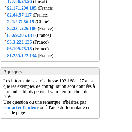
177.86.24.26
(Brésil)
92.171.200.105
(France)
82.64.57.117
(France)
221.237.56.19
(Chine)
82.231.226.106
(France)
85.69.205.181
(France)
93.3.222.135
(France)
86.199.75.15
(France)
81.255.122.134
(France)
A propos
Les informations sur l'adresse 192.168.1.27 ainsi
que les exemples de configuration sont données à
titre indicatif, ils peuvent varier en fonction de
l'OS.
Une question ou une remarque, n'hésitez pas
contacter l'auteur
ou à l'aide du formulaire en
bas de page.