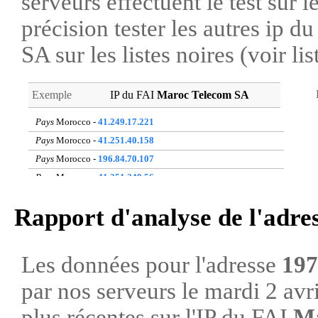
serveurs effectuent le test sur l
précision tester les autres ip 
SA sur les listes noires (voir li
Exemple
IP du FAI
Maroc Telecom SA
Pays
Morocco -
41.249.17.221
Pays
Morocco -
41.251.40.158
Pays
Morocco -
196.84.70.107
Pays
Morocco -
41.251.249.56
Pays
Morocco -
105.154.117.199
Rapport d'analyse de l'adre
Pays
Morocco -
160.176.4.44
Pays
Morocco -
105.141.2.180
Pays
Morocco -
41.141.23.58
Les données pour l'adresse
197
Pays
Morocco -
41.248.193.128
par nos serveurs le mardi 2 avr
Pays
Morocco -
105.155.5.105
plus récentes sur l'IP du FAI
Ma