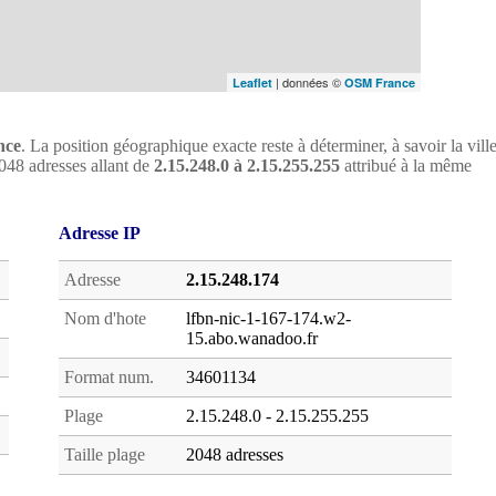
| données ©
Leaflet
OSM France
nce
. La position géographique exacte reste à déterminer, à savoir la vill
 2048 adresses allant de
2.15.248.0 à 2.15.255.255
attribué à la même
Adresse IP
Adresse
2.15.248.174
Nom d'hote
lfbn-nic-1-167-174.w2-
15.abo.wanadoo.fr
Format num.
34601134
Plage
2.15.248.0 - 2.15.255.255
Taille plage
2048 adresses