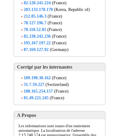
82.120.241.224
(France)
203.133.170.170
(Korea, Republic of)
212.85.146.3
(France)
78.127.196.7
(France)
78.118.52.81
(France)
82.238.242.236
(France)
195.167.197.22
(France)
87.169.127.92
(Germany)
Corrigé par les internautes
109.190.30.162
(France)
31.7.59.227
(Switzerland)
188.165.254.157
(France)
81.49.221.245
(France)
A Propos
Les informations sont issues d'un traitement
automatique. La localisation de l'adresse
2.15.248.174 est approximative, l'ensemble des