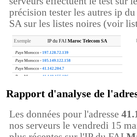
serveurs effectuent le test sur l
précision tester les autres ip 
SA sur les listes noires (voir li
Exemple
IP du FAI
Maroc Telecom SA
Pays
Morocco -
197.128.72.139
Pays
Morocco -
105.149.122.158
Pays
Morocco -
41.142.204.7
Pays
Morocco -
41.140.155.186
Pays
Morocco -
41.248.95.212
Rapport d'analyse de l'adre
Pays
Morocco -
196.206.63.190
Pays
Morocco -
160.178.49.208
Pays
Morocco -
196.84.118.35
Les données pour l'adresse
41.
Pays
Morocco -
41.142.85.140
nos serveurs le vendredi 15 ma
Pays
Morocco -
41.250.46.232
plus récentes sur l'IP du FAI
Ma