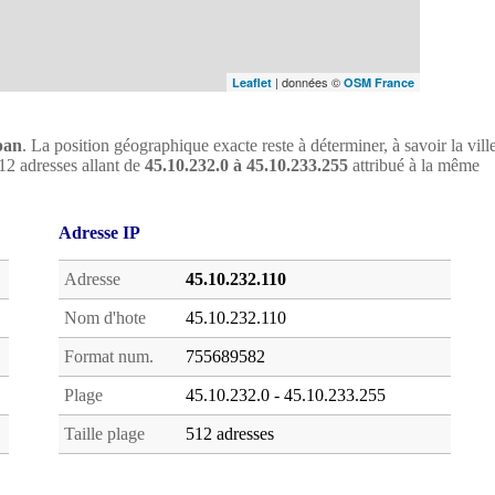
| données ©
Leaflet
OSM France
pan
. La position géographique exacte reste à déterminer, à savoir la vill
 512 adresses allant de
45.10.232.0 à 45.10.233.255
attribué à la même
Adresse IP
Adresse
45.10.232.110
Nom d'hote
45.10.232.110
Format num.
755689582
Plage
45.10.232.0 - 45.10.233.255
Taille plage
512 adresses