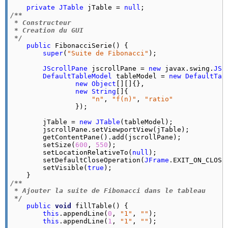
private
JTable
 jTable = 
null
/**

 * Constructeur

 * Creation du GUI

 */
public
 FibonacciSerie() {

super
(
"Suite de Fibonacci"
);

JScrollPane
 jscrollPane = 
new
 javax.
swing
.
JSc
DefaultTableModel
 tableModel = 
new
DefaultTab
new
Object
[][]{},

new
String
[]{

"n"
, 
"f(n)"
, 
"ratio"
                });

        jTable = 
new
JTable
(tableModel);

        jscrollPane.
setViewportView
(jTable);

        getContentPane().
add
(jscrollPane);

        setSize(
600
, 
550
);

        setLocationRelativeTo(
null
);

        setDefaultCloseOperation(
JFrame
.
EXIT_ON_CLOSE
        setVisible(
true
);

/**

 * Ajouter la suite de Fibonacci dans le tableau

 */
public
void
 fillTable() {

this
.
appendLine
(
0
, 
"1"
, 
""
);

this
.
appendLine
(
1
, 
"1"
, 
""
);
