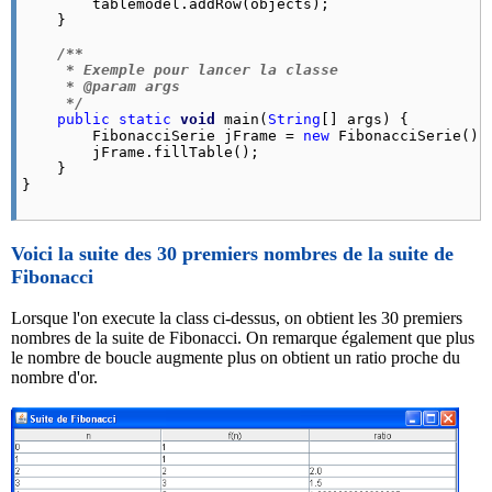
        tablemodel.
addRow
(objects);

    }

/**

     * Exemple pour lancer la classe

     * @param args

     */
public
static
void
 main(
String
[] args) {

        FibonacciSerie jFrame = 
new
 FibonacciSerie();

        jFrame.
fillTable
();

    }

}
Voici la suite des 30 premiers nombres de la suite de
Fibonacci
Lorsque l'on execute la class ci-dessus, on obtient les 30 premiers
nombres de la suite de Fibonacci. On remarque également que plus
le nombre de boucle augmente plus on obtient un ratio proche du
nombre d'or.