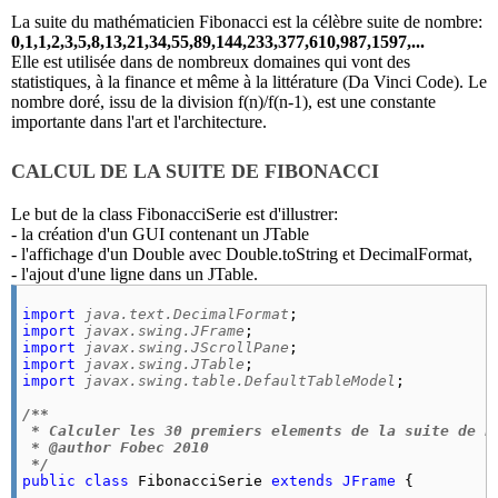
La suite du mathématicien Fibonacci est la célèbre suite de nombre:
0,1,1,2,3,5,8,13,21,34,55,89,144,233,377,610,987,1597,...
Elle est utilisée dans de nombreux domaines qui vont des
statistiques, à la finance et même à la littérature (Da Vinci Code). Le
nombre doré, issu de la division f(n)/f(n-1), est une constante
importante dans l'art et l'architecture.
CALCUL DE LA SUITE DE FIBONACCI
Le but de la class FibonacciSerie est d'illustrer:
- la création d'un GUI contenant un JTable
- l'affichage d'un Double avec Double.toString et DecimalFormat,
- l'ajout d'une ligne dans un JTable.
import
java.text.DecimalFormat
import
javax.swing.JFrame
import
javax.swing.JScrollPane
import
javax.swing.JTable
import
javax.swing.table.DefaultTableModel
;

/**

 * Calculer les 30 premiers elements de la suite de Fi
 * @author Fobec 2010

 */
public
class
 FibonacciSerie 
extends
JFrame
 {
