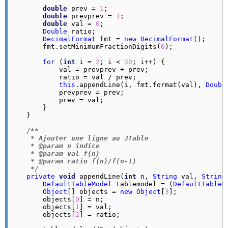
double
 prev = 
1
;

double
 prevprev = 
1
;

double
 val = 
0
;

Double
 ratio;

DecimalFormat
 fmt = 
new
DecimalFormat
();

        fmt.
setMinimumFractionDigits
(
0
);

for
 (
int
 i = 
2
; i < 
30
; i++) {

            val = prevprev + prev;

            ratio = val / prev;

this
.
appendLine
(i, fmt.
format
(val), 
Doubl
            prevprev = prev;

            prev = val;

        }

    }

/**

     * Ajouter une ligne au JTable

     * @param n indice

     * @param val f(n)

     * @param ratio f(n)/f(n-1)

     */
private
void
 appendLine(
int
 n, 
String
 val, 
String
DefaultTableModel
 tablemodel = (
DefaultTableM
Object
[] objects = 
new
Object
[
3
];

        objects[
0
] = n;

        objects[
1
] = val;

        objects[
2
] = ratio;
