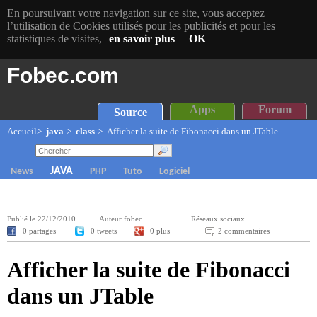
En poursuivant votre navigation sur ce site, vous acceptez
l’utilisation de Cookies utilisés pour les publicités et pour les
statistiques de visites,
en savoir plus
OK
Fobec.com
Apps
Forum
Source
Accueil
>
java
>
class
> Afficher la suite de Fibonacci dans un JTable
JAVA
News
PHP
Tuto
Logiciel
Publié le
22/12/2010
Auteur fobec
Réseaux sociaux
0 partages
0 tweets
0 plus
2 commentaires
Afficher la suite de Fibonacci
dans un JTable