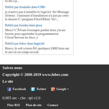
tu dis a p...
Publié par Josalado dans
CMS
je n'arrive pas à installer le logiciel <br>Message
d'erreur : l'assistant d'installation n'a pas pu créer
le dossier C:\program Files\Olibul <br>...
Publié par liomka dans
java
Merci! C'Ã©tais l'exemple parfait donc j'avais
besoin pour apprendre la programmation
Client/Serveur en Java ;)
Publié par fobec dans
logiciel
Bravo, le soft a trouvÃ© quelques 2400 liens sur
le site en un temps record.
Suivez-nous
Copyright © 2000-2019 www.fobec.com
Le site
Facebook
Twitter
Google +
0.005 sec - che - tpl v2.0
Flux RSS
Plan du site
Contact