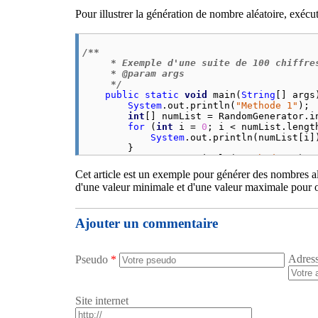
public
static
int
[] integerList2(
int
 
Pour illustrer la génération de nombre aléatoire, exécu
        ArrayList<Integer> intList = 
new
 
for
 (
int
 i = 
1
; i <= _size; i++) {
            intList.
add
(i);

        }

/**

     * Exemple d'une suite de 100 chiffres
Collections
.
shuffle
(intList);

     * @param args

     */
int
[] randomValues = 
new
int
[intL
public
static
void
 main(
String
[] args)
for
 (
int
 i = 
1
; i < _size; i++) {

System
.
out
.
println
(
"Methode 1"
);

            randomValues[i] = intList.
get
int
[] numList = RandomGenerator.
i
        }

for
 (
int
 i = 
0
; i < numList.
lengt
return
 randomValues;

System
.
out
.
println
(numList[i])
    } 

        }

}
System
.
out
.
println
(
"Methode 2"
);

        numList = RandomGenerator.
integer
Cet article est un exemple pour générer des nombres al
for
 (
int
 i = 
0
; i < numList.
lengt
d'une valeur minimale et d'une valeur maximale pour 
System
.
out
.
println
(numList[i])
        }

    }
Ajouter un commentaire
Adres
Pseudo
*
Site internet