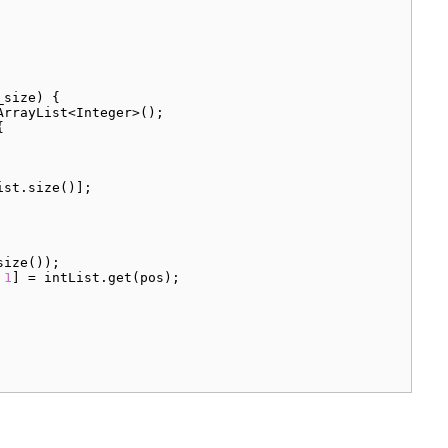
_size) {

ArrayList<Integer>();



ist.
size
()];

size
());

 
1
] = intList.
get
(pos);

n
