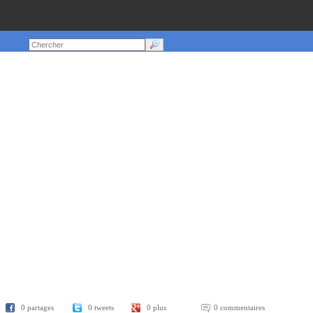
0 partages
0 tweets
0 plus
0 commentaires