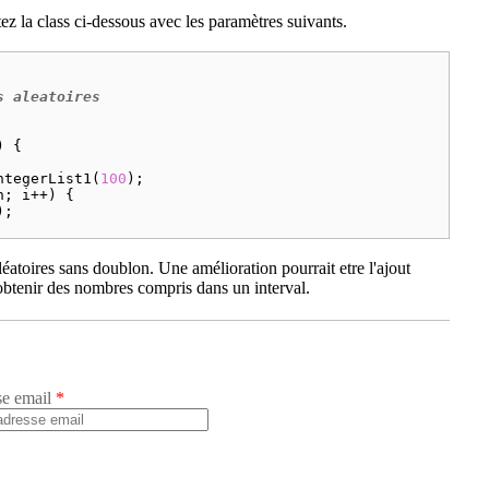
_size) {

tez la class ci-dessous avec les paramètres suivants.
ArrayList<Integer>();



 aleatoires

ist.
size
()];

 {

(i);

ntegerList1
(
100
);

h
; i++) {

;

List2
(
100
);

éatoires sans doublon. Une amélioration pourrait etre l'ajout
h
; i++) {

obtenir des nombres compris dans un interval.
;

se email
*