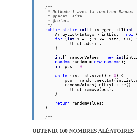
/**

     * Méthode 1 avec la fonction Random

     * @param _size

     * @return

     */
public
static
int
[] integerList1(
int
 
        ArrayList<Integer> intList = 
new
 
for
 (
int
 i = 
1
; i <= _size; i++) {
            intList.
add
(i);

        }

int
[] randomValues = 
new
int
[intL
Random
 random = 
new
Random
();

int
 pos = 
0
;

while
 (intList.
size
() > 
0
) {

            pos = random.
nextInt
(intList.
            randomValues[intList.
size
() -
            intList.
remove
(pos);

        }

return
 randomValues;

    }

/**

     * Méthode 2 avec le package collectio
     * @param _size

OBTENIR 100 NOMBRES ALÉATOIRES
     * @return

     */