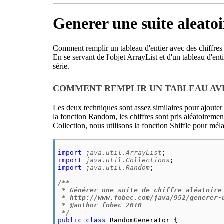
Generer une suite aleatoi
Comment remplir un tableau d'entier avec des chiffres
En se servant de l'objet ArrayList et d'un tableau d'ent
série.
COMMENT REMPLIR UN TABLEAU AV
Les deux techniques sont assez similaires pour ajoute
la fonction Random, les chiffres sont pris aléatoireme
Collection, nous utilisons la fonction Shiffle pour mé
import
java.util.ArrayList
import
java.util.Collections
import
java.util.Random
;

/**

 * Générer une suite de chiffre aléatoire 
 * http://www.fobec.com/java/952/generer-
 * @author fobec 2010

 */
public
class
 RandomGenerator {
