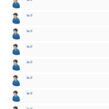
le //
le //
le //
le //
le //
le //
le //