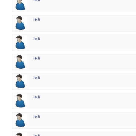
le //
le //
le //
le //
le //
le //
le //