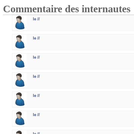
Commentaire des internautes
le //
le //
le //
le //
le //
le //
le //