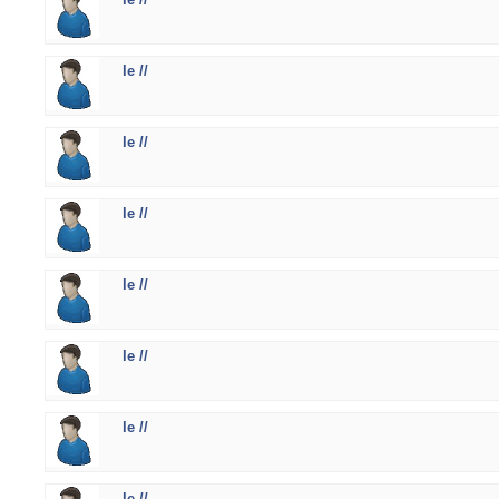
le //
le //
le //
le //
le //
le //
le //