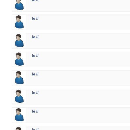
le //
le //
le //
le //
le //
le //
le //