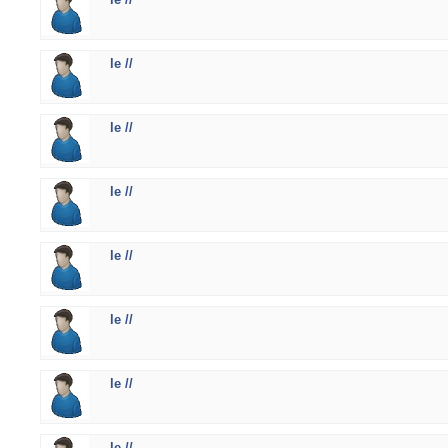
le //
le //
le //
le //
le //
le //
le //