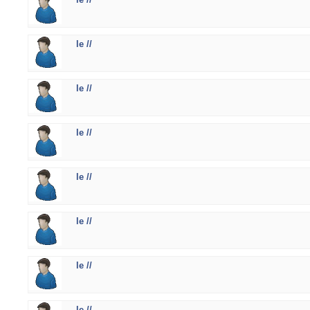
le //
le //
le //
le //
le //
le //
le //