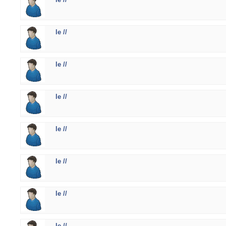
le //
le //
le //
le //
le //
le //
le //