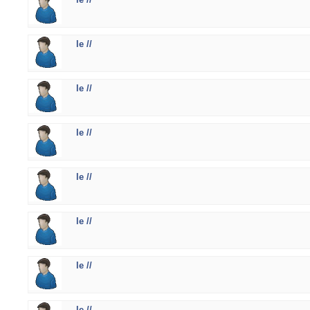
le //
le //
le //
le //
le //
le //
le //