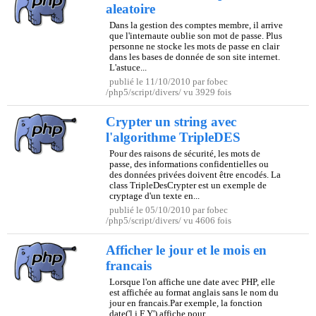
aleatoire
Dans la gestion des comptes membre, il arrive
que l'internaute oublie son mot de passe. Plus
personne ne stocke les mots de passe en clair
dans les bases de donnée de son site internet.
L'astuce...
publié le 11/10/2010 par fobec
/php5/script/divers/ vu 3929 fois
Crypter un string avec
l'algorithme TripleDES
Pour des raisons de sécurité, les mots de
passe, des informations confidentielles ou
des données privées doivent être encodés. La
class TripleDesCrypter est un exemple de
cryptage d'un texte en...
publié le 05/10/2010 par fobec
/php5/script/divers/ vu 4606 fois
Afficher le jour et le mois en
francais
Lorsque l'on affiche une date avec PHP, elle
est affichée au format anglais sans le nom du
jour en francais.Par exemple, la fonction
date('l j F Y') affiche pour