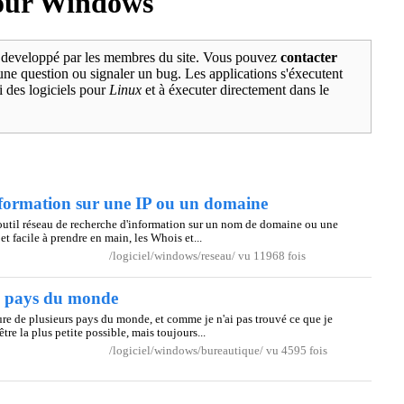
pour Windows
té developpé par les membres du site. Vous pouvez
contacter
une question ou signaler un bug. Les applications s'éxecutent
i des logiciels pour
Linux
et à éxecuter directement dans le
information sur une IP ou un domaine
outil réseau de recherche d'information sur un nom de domaine ou une
 et facile à prendre en main, les Whois et...
/logiciel/windows/reseau/ vu 11968 fois
es pays du monde
ure de plusieurs pays du monde, et comme je n'ai pas trouvé ce que je
nêtre la plus petite possible, mais toujours...
/logiciel/windows/bureautique/ vu 4595 fois