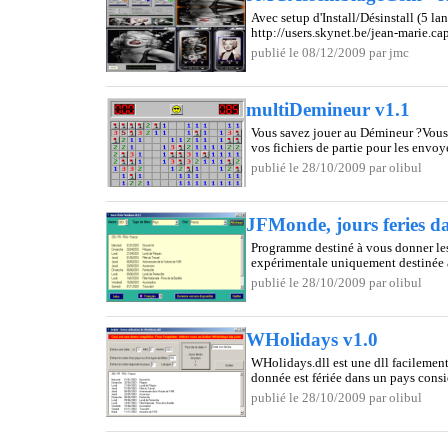
Avec setup d'Install/Désinstall (5 l
http://users.skynet.be/jean-marie.c
publié le 08/12/2009 par jmc
multiDemineur v1.1
Vous savez jouer au Démineur ?Vous 
vos fichiers de partie pour les envoy
publié le 28/10/2009 par olibul
JFMonde, jours feries da
Programme destiné à vous donner les 
expérimentale uniquement destinée à v
publié le 28/10/2009 par olibul
WHolidays v1.0
WHolidays.dll est une dll facilement
donnée est fériée dans un pays consid
publié le 28/10/2009 par olibul