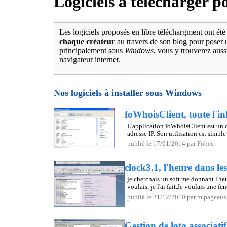
Logiciels à télécharger 
Les logiciels proposés en libre téléchargment ont é
chaque créateur
au travers de son blog pour poser 
principalement sous
Windows
, vous y trouverez auss
navigateur internet.
Nos logiciels à installer sous Windows
foWhoisClient, toute l'
L'application foWhoisClient est un 
adresse IP. Son utilisation est simple
publié le 17/01/2014 par Fobec
clock3.1, l'heure dans l
je cherchais un soft me donnant l'he
voulais, je l'ai fait.Je voulais une fe
publié le 21/12/2010 par m.pageaux
Gestion de loto associatif