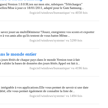
angues) Version 1.0.0.9Lien sur mon site, rubriques "Téléchargez"
apellen/Mise à jour ce 18/01/2011, adapté pour le Gsm Samsung...
/logiciel/windows/bureautique/ vu 4058 fois
savez jouer au multiDémineur !!Jouez, enregistrez vos scores et exporter
er à vos amis afin qu'ils tentent de vous battre.Même...
/logiciel/windows/systeme/ vu 5299 fois
ns le monde entier
jours fériés de chaque pays dans le monde.Version tout à fait
alider la bases de données des jours fériés.Appel est fait à...
/logiciel/windows/bureautique/ vu 4196 fois
 intégrable à vos applications.Elle vous permet de savoir si une date
éré, elle vous permet également de connaître la liste de...
/logiciel/windows/systeme/ vu 1494 fois