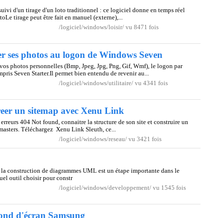
suivi d'un tirage d'un loto traditionnel : ce logiciel donne en temps réel
oLe tirage peut être fait en manuel (externe),...
/logiciel/windows/loisir/ vu 8471 fois
 ses photos au logon de Windows Seven
vos photos personnelles (Bmp, Jpeg, Jpg, Png, Gif, Wmf), le logon par
pris Seven Starter.Il permet bien entendu de revenir au...
/logiciel/windows/utilitaire/ vu 4341 fois
, creer un sitemap avec Xenu Link
 erreurs 404 Not found, connaitre la structure de son site et construire un
asters. Téléchargez Xenu Link Sleuth, ce...
/logiciel/windows/reseau/ vu 3421 fois
la construction de diagrammes UML est un étape importante dans le
el outil choisir pour constr
/logiciel/windows/developpement/ vu 1545 fois
ond d'écran Samsung