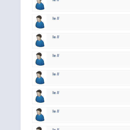
le //
le //
le //
le //
le //
le //
le //