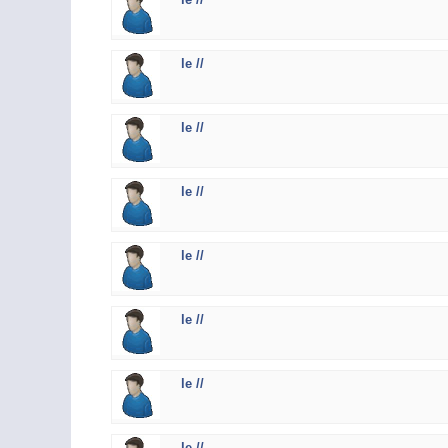
le //
le //
le //
le //
le //
le //
le //