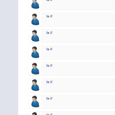
le //
le //
le //
le //
le //
le //
le //