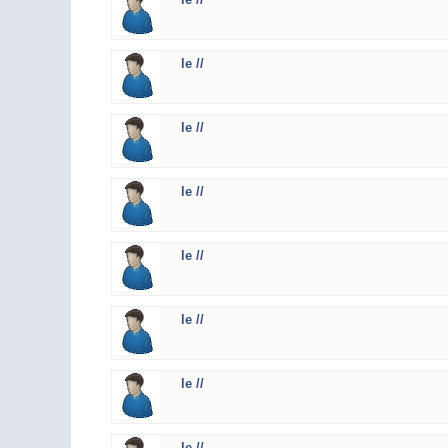
le //
le //
le //
le //
le //
le //
le //