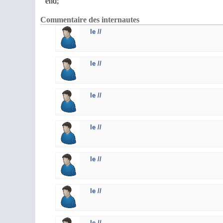
end;
Commentaire des internautes
le //
le //
le //
le //
le //
le //
le //