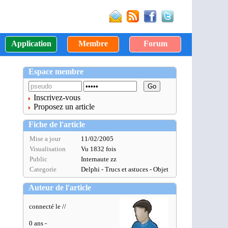
Application
Membre
Forum
Espace membre
Inscrivez-vous
Proposez un article
Fiche de l'article
Mise a jour
11/02/2005
Visualisation
Vu 1832 fois
Public
Internaute zz
Categorie
Delphi - Trucs et astuces - Objet
Auteur de l'article
connecté le //
0 ans -