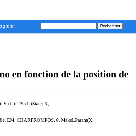
ogiciel
o en fonction de la position de
 if t: TSh if tState; X,
andle, EM_CHARFROMPOS, 0, MakeLParam(X,