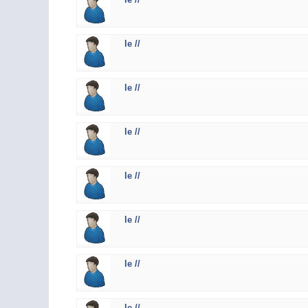
le //
le //
le //
le //
le //
le //
le //