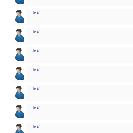
le //
le //
le //
le //
le //
le //
le //