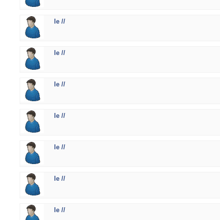
le //
le //
le //
le //
le //
le //
le //