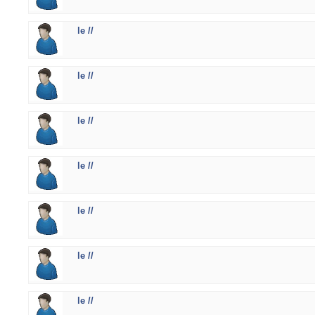
le //
le //
le //
le //
le //
le //
le //