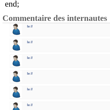
end;
Commentaire des internautes
le //
le //
le //
le //
le //
le //