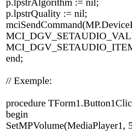
p.lpstrAlgorithm := nil;
p.lpstrQuality := nil;
mciSendCommand(MP.Devic
MCI_DGV_SETAUDIO_VALU
MCI_DGV_SETAUDIO_ITEM, 
end;
// Exemple:
procedure TForm1.Button1Clic
begin
SetMPVolume(MediaPlayer1, 5