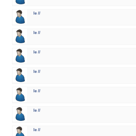
le //
le //
le //
le //
le //
le //
le //