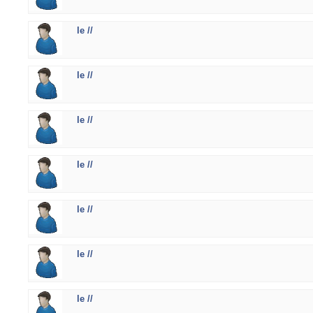
le //
le //
le //
le //
le //
le //
le //