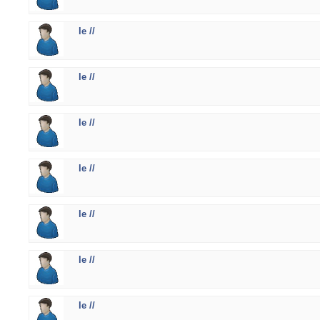
le //
le //
le //
le //
le //
le //
le //