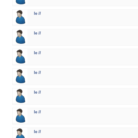
le //
le //
le //
le //
le //
le //
le //