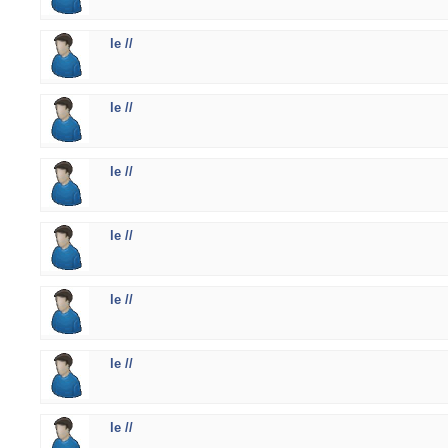
le //
le //
le //
le //
le //
le //
le //