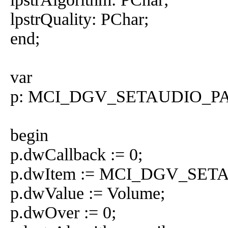
lpstrQuality: PChar;
end;
var
p: MCI_DGV_SETAUDIO_P
begin
p.dwCallback := 0;
p.dwItem := MCI_DGV_SE
p.dwValue := Volume;
p.dwOver := 0;