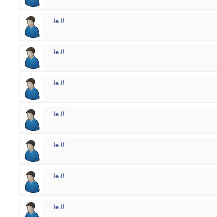
le //
le //
le //
le //
le //
le //
le //