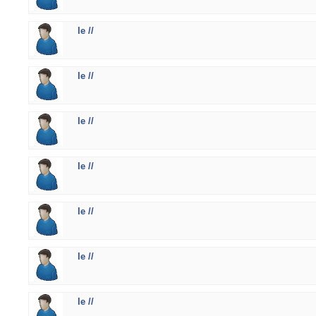
le //
le //
le //
le //
le //
le //
le //