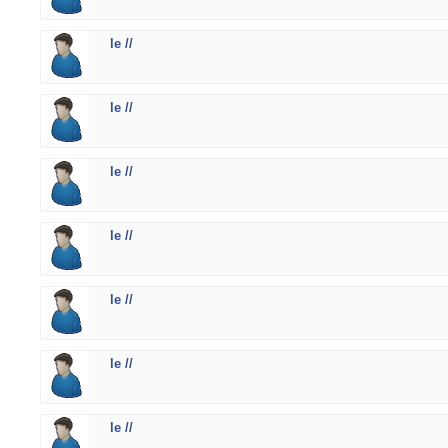
le //
le //
le //
le //
le //
le //
le //