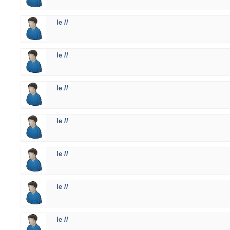
le //
le //
le //
le //
le //
le //
le //