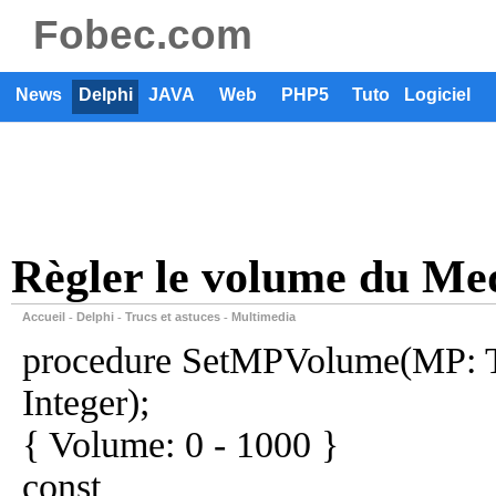
Fobec.com
News
Delphi
JAVA
Web
PHP5
Tuto
Logiciel
Règler le volume du Me
Accueil
Delphi
Trucs et astuces
Multimedia
-
-
-
procedure SetMPVolume(MP: T
Integer);
{ Volume: 0 - 1000 }
const