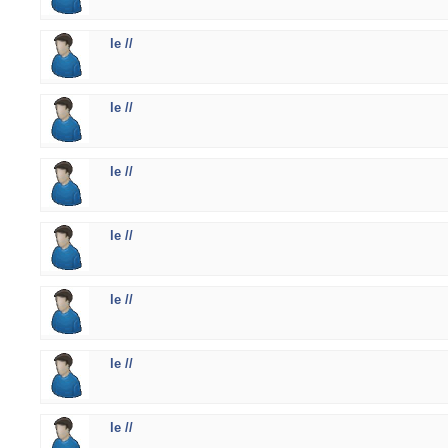
le //
le //
le //
le //
le //
le //
le //