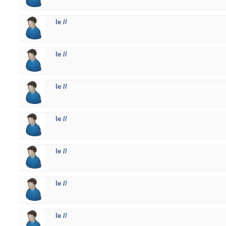
le //
le //
le //
le //
le //
le //
le //