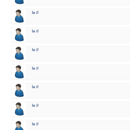
le //
le //
le //
le //
le //
le //
le //