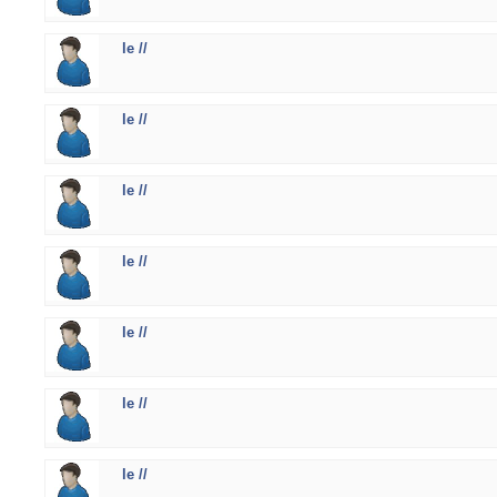
le //
le //
le //
le //
le //
le //
le //