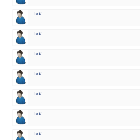
le //
le //
le //
le //
le //
le //
le //