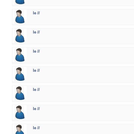
le //
le //
le //
le //
le //
le //
le //