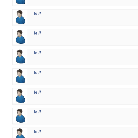
le //
le //
le //
le //
le //
le //
le //