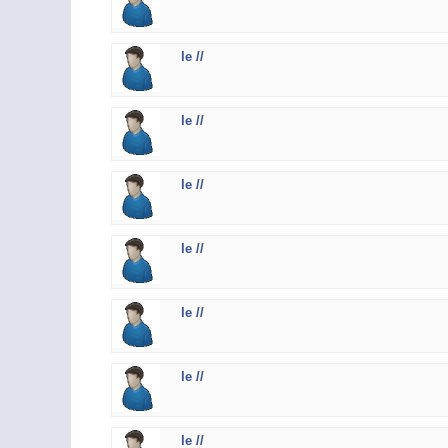
le //
le //
le //
le //
le //
le //
le //