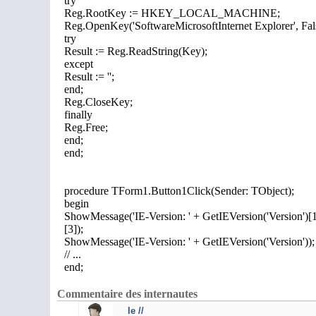
try
Reg.RootKey := HKEY_LOCAL_MACHINE;
Reg.OpenKey('SoftwareMicrosoftInternet Explorer', Fal
try
Result := Reg.ReadString(Key);
except
Result := '';
end;
Reg.CloseKey;
finally
Reg.Free;
end;
end;
procedure TForm1.Button1Click(Sender: TObject);
begin
ShowMessage('IE-Version: ' + GetIEVersion('Version')[1]
[3]);
ShowMessage('IE-Version: ' + GetIEVersion('Version'));
//
.
.
.
end;
Commentaire des internautes
le //