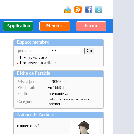
Application
Membre
Forum
Espace membre
Inscrivez-vous
Proposez un article
Fiche de l'article
Mise a jour
09/03/2004
Visualisation
Vu 1669 fois
Public
Internaute zz
Delphi - Trucs et astuces -
Categorie
Internet
Auteur de l'article
connecté le //