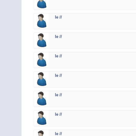
le //
le //
le //
le //
le //
le //
le //