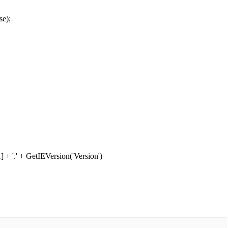
se);
 + '.' + GetIEVersion('Version')