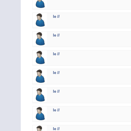
le //
le //
le //
le //
le //
le //
le //