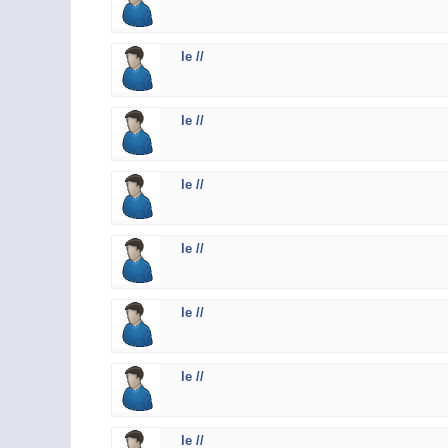
le //
le //
le //
le //
le //
le //
le //