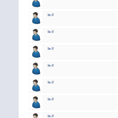
le //
le //
le //
le //
le //
le //
le //