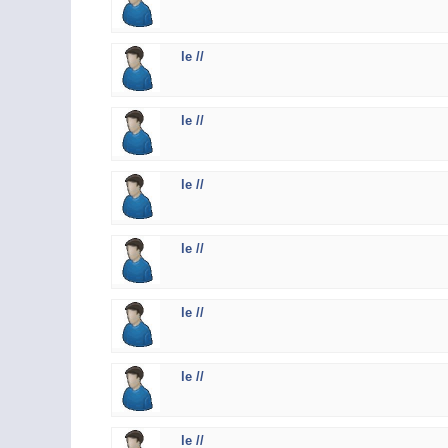
le //
le //
le //
le //
le //
le //
le //