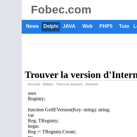
Fobec.com
News
Delphi
JAVA
Web
PHP5
Tuto
L
Trouver la version d'Inter
Accueil
Delphi
Trucs et astuces
Internet
-
-
-
uses
Registry;
function GetIEVersion(Key: string): string;
var
Reg: TRegistry;
begin
Reg := TRegistry.Create;