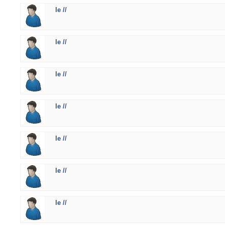
le //
le //
le //
le //
le //
le //
le //