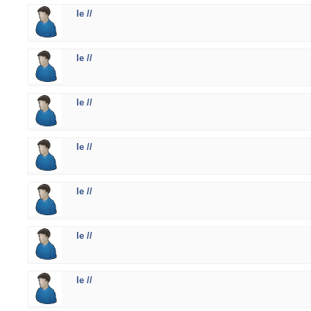
le //
le //
le //
le //
le //
le //
le //