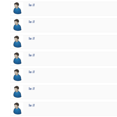
le //
le //
le //
le //
le //
le //
le //