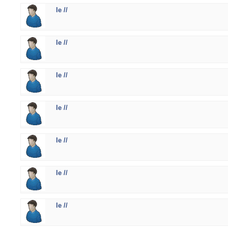
le //
le //
le //
le //
le //
le //
le //