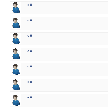
le //
le //
le //
le //
le //
le //
le //