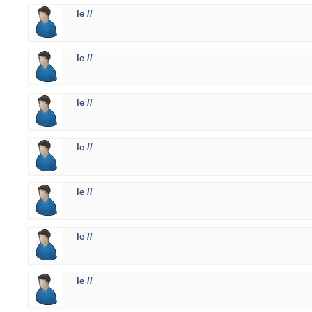
le //
le //
le //
le //
le //
le //
le //