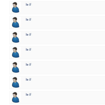
le //
le //
le //
le //
le //
le //
le //