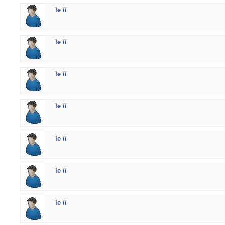
le //
le //
le //
le //
le //
le //
le //