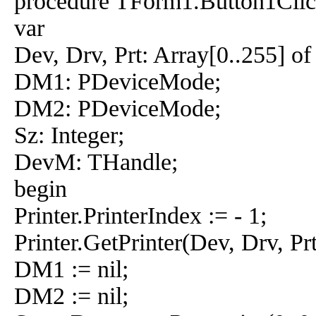
procedure TForm1.Button1Clic
var
Dev, Drv, Prt: Array[0..255] of
DM1: PDeviceMode;
DM2: PDeviceMode;
Sz: Integer;
DevM: THandle;
begin
Printer.PrinterIndex := - 1;
Printer.GetPrinter(Dev, Drv, P
DM1 := nil;
DM2 := nil;