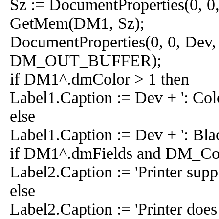
Sz := DocumentProperties(0, 
GetMem(DM1, Sz);
DocumentProperties(0, 0, De
DM_OUT_BUFFER);
if DM1^.dmColor > 1 then
Label1.Caption := Dev + ': Col
else
Label1.Caption := Dev + ': Bla
if DM1^.dmFields and DM_Col
Label2.Caption := 'Printer suppo
else
Label2.Caption := 'Printer does 