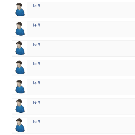
le //
le //
le //
le //
le //
le //
le //