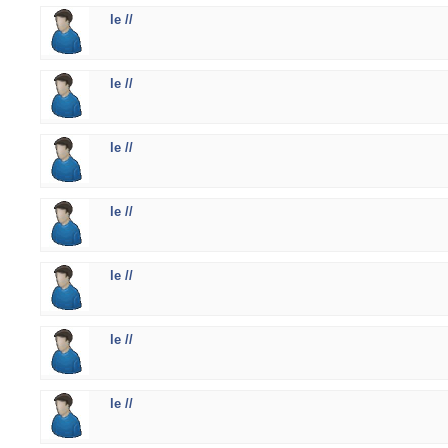
le //
le //
le //
le //
le //
le //
le //