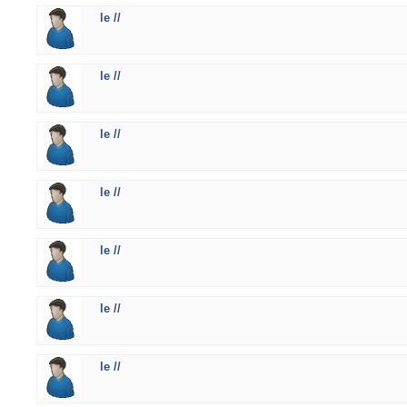
le //
le //
le //
le //
le //
le //
le //