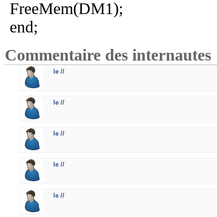
FreeMem(DM1);
end;
Commentaire des internautes
le //
le //
le //
le //
le //