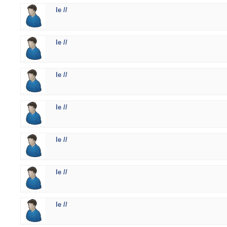
le //
le //
le //
le //
le //
le //
le //