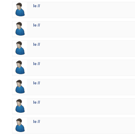
le //
le //
le //
le //
le //
le //
le //