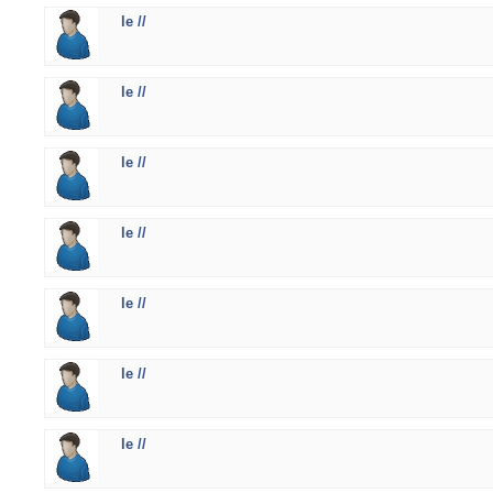
le //
le //
le //
le //
le //
le //
le //