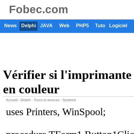
Fobec.com
News
Delphi
JAVA
Web
PHP5
Tuto
Logiciel
Vérifier si l'imprimant
en couleur
Accueil
Delphi
Trucs et astuces
Systeme
-
-
-
uses Printers, WinSpool;