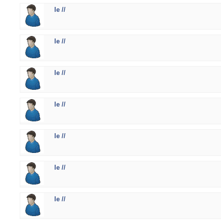
le //
le //
le //
le //
le //
le //
le //