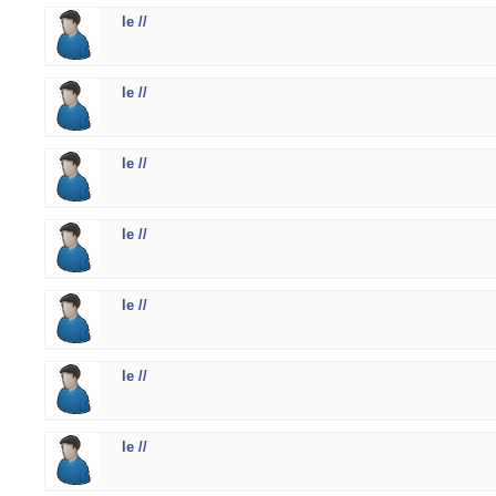
le //
le //
le //
le //
le //
le //
le //