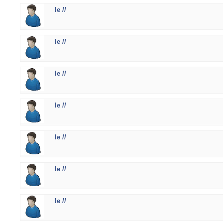
le //
le //
le //
le //
le //
le //
le //