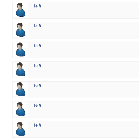
le //
le //
le //
le //
le //
le //
le //