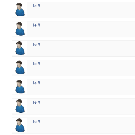
le //
le //
le //
le //
le //
le //
le //